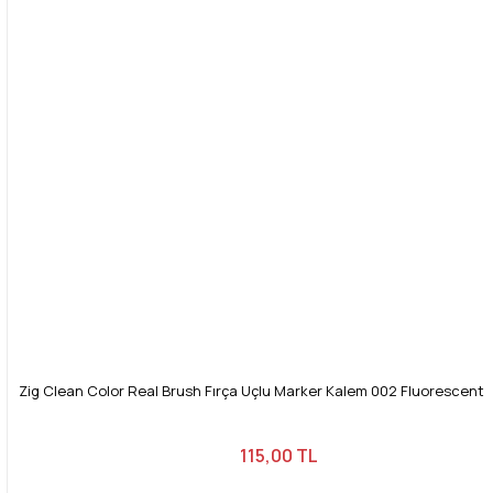
Bu ürüne benzer farklı alternatifler olmalı.
Gönder
Zig Clean Color Real Brush Fırça Uçlu Marker Kalem 002 Fluorescent
115,00 TL