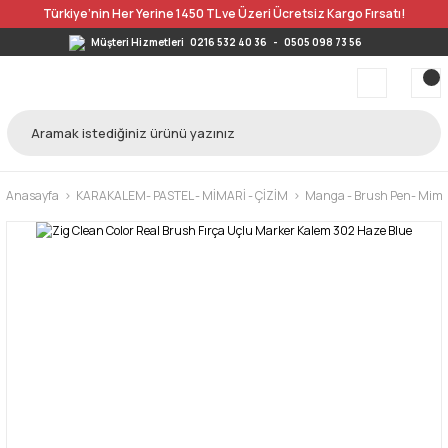
Türkiye’nin Her Yerine 1450 TL ve Üzeri Ücretsiz Kargo Fırsatı!
Müşteri Hizmetleri
0216 532 40 36
-
0505 098 73 56
Anasayfa
KARAKALEM- PASTEL - MİMARİ - ÇİZİM
Manga - Brush Pen- Mimar