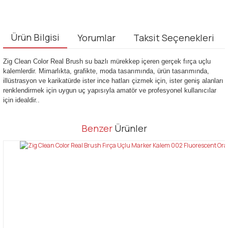
Ürün Bilgisi
Yorumlar
Taksit Seçenekleri
Zig Clean Color Real Brush su bazlı mürekkep içeren gerçek fırça uçlu
kalemlerdir. Mimarlıkta, grafikte, moda tasarımında, ürün tasarımında,
illüstrasyon ve karikatürde ister ince hatları çizmek için, ister geniş alanları
renklendirmek için uygun uç yapısıyla amatör ve profesyonel kullanıcılar
için idealdir..
Bu ürünün fiyat bilgisi, resim, ürün açıklamalarında ve diğer
Benzer
Ürünler
konularda yetersiz gördüğünüz noktaları öneri formunu kullanarak
Bu ürüne ilk yorumu siz yapın!
tarafımıza iletebilirsiniz.
Görüş ve önerileriniz için teşekkür ederiz.
Yorum Yaz
Ürün resmi kalitesiz, bozuk veya görüntülenemiyor.
Ürün açıklamasında eksik bilgiler bulunuyor.
Ürün bilgilerinde hatalar bulunuyor.
Ürün fiyatı diğer sitelerden daha pahalı.