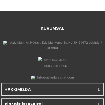
KURUMSAL
Aziz Mahmut Hüdayi, Eski Mahkeme Sk. No:10, 34672 Üsküdar/
İstanbul
0216 532 40 36
0505 098 73 56
info@uskudarsanat.com
HAKKIMIZDA
SİPARİŞ İŞLEMLERİ