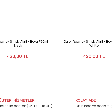
owney Simply Akrilik Boya 750ml
Daler Rowney Simply Akrilik Bo
Black
White
420,00 TL
420,00 TL
ÜŞTERİ HİZMETLERİ
KOLAY İADE
lefon ile destek ( 09.00 - 18.00 )
Ürün iade ve değişim g