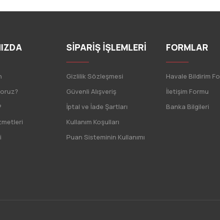
IZDA
SİPARİŞ İŞLEMLERİ
FORMLAR
n
Gizlilik Sözleşmesi
Havale Bildirim F
yoruz?
Güvenli Alışveriş
İletişim Formu
?
İptal ve İade Şartları
Banka Bilgileri
zmetleri
Kullanım Koşulları
i
Puan Sisteminin Kullanımı