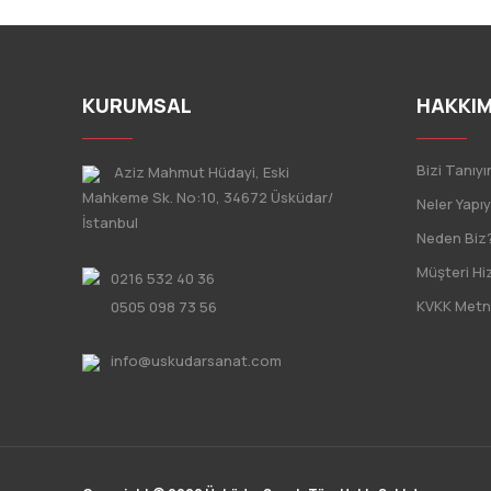
KURUMSAL
HAKKIM
Bizi Tanıyı
Aziz Mahmut Hüdayi, Eski
Mahkeme Sk. No:10, 34672 Üsküdar/
Neler Yapı
İstanbul
Neden Biz
Müşteri Hi
0216 532 40 36
KVKK Metn
0505 098 73 56
info@uskudarsanat.com