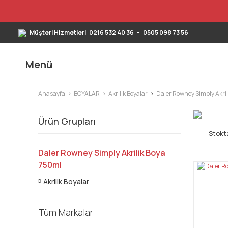
Müşteri Hizmetleri
0216 532 40 36
-
0505 098 73 56
Menü
Anasayfa
BOYALAR
Akrilik Boyalar
Daler Rowney Simply Akri
Ürün Grupları
Stokta
Daler Rowney Simply Akrilik Boya
750ml
Akrilik Boyalar
Tüm Markalar