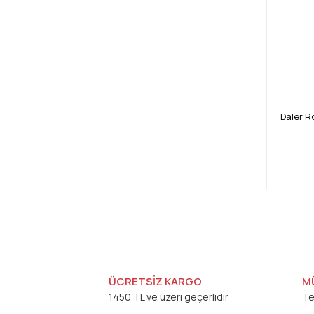
Daler R
ÜCRETSİZ KARGO
M
1450 TL ve üzeri geçerlidir
Te