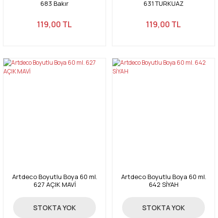
683 Bakır
631 TURKUAZ
119,00 TL
119,00 TL
Artdeco Boyutlu Boya 60 ml.
Artdeco Boyutlu Boya 60 ml.
627 AÇIK MAVİ
642 SİYAH
119,00 TL
119,00 TL
STOKTA YOK
STOKTA YOK