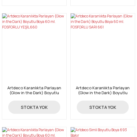
Artdeco Karanlıkta Parlayan
Artdeco Karanlıkta Parlayan
(Glow in the Dark) Boyutlu
(Glow in the Dark) Boyutlu
Boya 60 ml. FOSFORLU YEŞİL
Boya 60 ml. FOSFORLU SARI
660
661
359,00 TL
359,00 TL
STOKTA YOK
STOKTA YOK