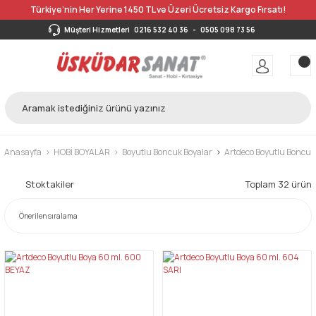
Türkiye’nin Her Yerine 1450 TL ve Üzeri Ücretsiz Kargo Fırsatı!
Müşteri Hizmetleri
0216 532 40 36
-
0505 098 73 56
Anasayfa
HOBİ BOYALAR
Boyutlu Boncuk Boyalar
Artdeco Boyutlu Boncuk
Stoktakiler
Toplam 32 ürün