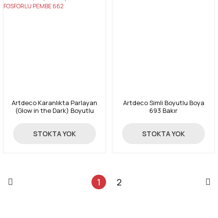
Artdeco Karanlıkta Parlayan
Artdeco Simli Boyutlu Boya
(Glow in the Dark) Boyutlu
693 Bakır
Boya 60 ml. FOSFORLU PEMBE
662
359,00 TL
119,00 TL
STOKTA YOK
STOKTA YOK
1
2