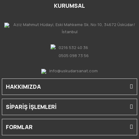
KURUMSAL
Aziz Mahmut Hüdayi, Eski Mahkeme Sk. No:10, 34672 Üsküdar/
İstanbul
0216 532 40 36
0505 098 73 56
info@uskudarsanat.com
HAKKIMIZDA
SİPARİŞ İŞLEMLERİ
FORMLAR