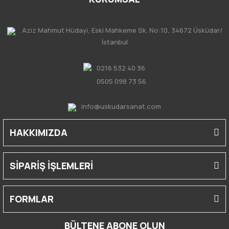
Aziz Mahmut Hüdayi, Eski Mahkeme Sk. No:10, 34672 Üsküdar/
İstanbul
0216 532 40 36
0505 098 73 56
info@uskudarsanat.com
HAKKIMIZDA
SİPARİŞ İŞLEMLERİ
FORMLAR
BÜLTENE ABONE OLUN