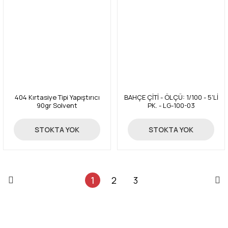
404 Kırtasiye Tipi Yapıştırıcı
BAHÇE ÇİTİ - ÖLÇÜ: 1/100 - 5'Lİ
90gr Solvent
PK. - LG-100-03
7,97 TL
59,00 TL
STOKTA YOK
STOKTA YOK
1
2
3