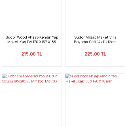
Südor Wood Ahşap Kendin Yap
Südor Ahşap Maket Villa
Maket Kuş Evi 170 X157 X185
Boyama Seti 14x11x12cm
Mm
N:md2-04
215,00 TL
225,00 TL