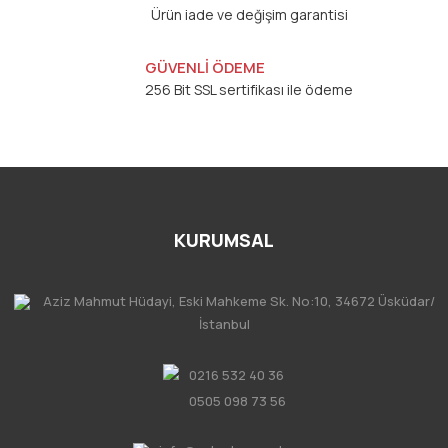
Ürün iade ve değişim garantisi
GÜVENLİ ÖDEME
256 Bit SSL sertifikası ile ödeme
KURUMSAL
Aziz Mahmut Hüdayi, Eski Mahkeme Sk. No:10, 34672 Üsküdar/
İstanbul
0216 532 40 36
0505 098 73 56