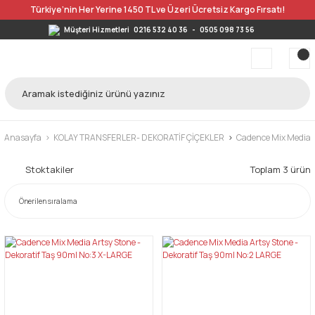
Türkiye’nin Her Yerine 1450 TL ve Üzeri Ücretsiz Kargo Fırsatı!
Müşteri Hizmetleri
0216 532 40 36
-
0505 098 73 56
Anasayfa
KOLAY TRANSFERLER- DEKORATİF ÇİÇEKLER
Cadence Mix Media A
Stoktakiler
Toplam 3 ürün