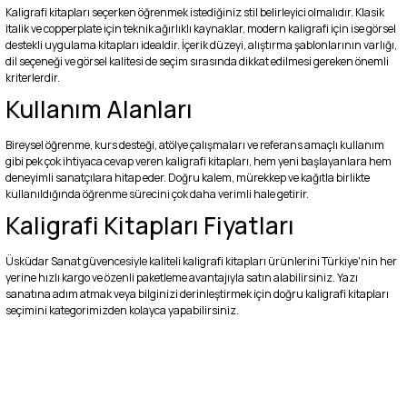
Kaligrafi kitapları seçerken öğrenmek istediğiniz stil belirleyici olmalıdır. Klasik
italik ve copperplate için teknik ağırlıklı kaynaklar, modern kaligrafi için ise görsel
destekli uygulama kitapları idealdir. İçerik düzeyi, alıştırma şablonlarının varlığı,
dil seçeneği ve görsel kalitesi de seçim sırasında dikkat edilmesi gereken önemli
kriterlerdir.
Kullanım Alanları
Bireysel öğrenme, kurs desteği, atölye çalışmaları ve referans amaçlı kullanım
gibi pek çok ihtiyaca cevap veren kaligrafi kitapları, hem yeni başlayanlara hem
deneyimli sanatçılara hitap eder. Doğru kalem, mürekkep ve kağıtla birlikte
kullanıldığında öğrenme sürecini çok daha verimli hale getirir.
Kaligrafi Kitapları Fiyatları
Üsküdar Sanat güvencesiyle kaliteli kaligrafi kitapları ürünlerini Türkiye'nin her
yerine hızlı kargo ve özenli paketleme avantajıyla satın alabilirsiniz. Yazı
sanatına adım atmak veya bilginizi derinleştirmek için doğru kaligrafi kitapları
seçimini kategorimizden kolayca yapabilirsiniz.