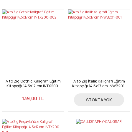
A to Zig Gothic Kaligrafi Eğitim
A to Zig İtalik Kaligrafi Eğitim
Kitapçığı 14.5x17 cm INTX200-
Kitapçığı 14.5x17 cm INWB201-
802
801
139,00 TL
213,00 TL
STOKTA YOK