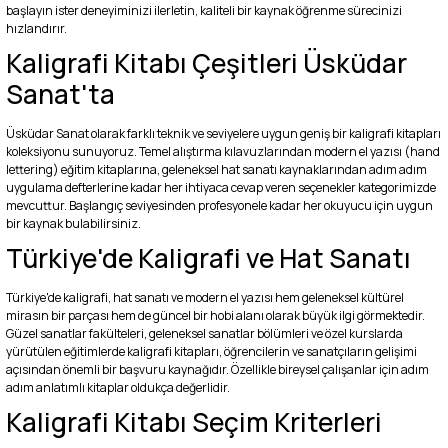
başlayın ister deneyiminizi ilerletin, kaliteli bir kaynak öğrenme sürecinizi
hızlandırır.
Kaligrafi Kitabı Çeşitleri Üsküdar
Sanat'ta
Üsküdar Sanat olarak farklı teknik ve seviyelere uygun geniş bir kaligrafi kitapları
koleksiyonu sunuyoruz. Temel alıştırma kılavuzlarından modern el yazısı (hand
lettering) eğitim kitaplarına, geleneksel hat sanatı kaynaklarından adım adım
uygulama defterlerine kadar her ihtiyaca cevap veren seçenekler kategorimizde
mevcuttur. Başlangıç seviyesinden profesyonele kadar her okuyucu için uygun
bir kaynak bulabilirsiniz.
Türkiye'de Kaligrafi ve Hat Sanatı
Türkiye'de kaligrafi, hat sanatı ve modern el yazısı hem geleneksel kültürel
mirasın bir parçası hem de güncel bir hobi alanı olarak büyük ilgi görmektedir.
Güzel sanatlar fakülteleri, geleneksel sanatlar bölümleri ve özel kurslarda
yürütülen eğitimlerde kaligrafi kitapları, öğrencilerin ve sanatçıların gelişimi
açısından önemli bir başvuru kaynağıdır. Özellikle bireysel çalışanlar için adım
adım anlatımlı kitaplar oldukça değerlidir.
Kaligrafi Kitabı Seçim Kriterleri