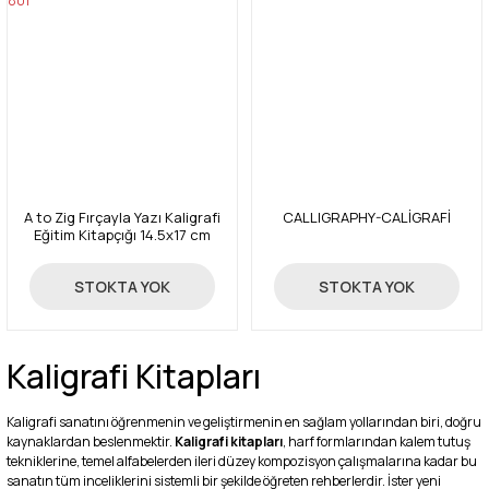
A to Zig Fırçayla Yazı Kaligrafi
CALLIGRAPHY-CALİGRAFİ
Eğitim Kitapçığı 14.5x17 cm
INTX200-801
132,00 TL
30,45 TL
STOKTA YOK
STOKTA YOK
Kaligrafi Kitapları
Kaligrafi sanatını öğrenmenin ve geliştirmenin en sağlam yollarından biri, doğru
kaynaklardan beslenmektir.
Kaligrafi kitapları
, harf formlarından kalem tutuş
tekniklerine, temel alfabelerden ileri düzey kompozisyon çalışmalarına kadar bu
sanatın tüm inceliklerini sistemli bir şekilde öğreten rehberlerdir. İster yeni