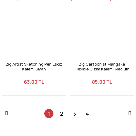
Zig Artist Sketching Pen Eskiz
Zig Cartoonist Mangaka
Kalemi Siyah
Flexible Çizim Kalemi Medium
Uç Siyah 010
63,00 TL
85,00 TL
1
2
3
4