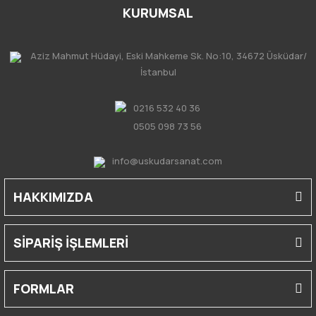
KURUMSAL
Aziz Mahmut Hüdayi, Eski Mahkeme Sk. No:10, 34672 Üsküdar/
İstanbul
0216 532 40 36
0505 098 73 56
info@uskudarsanat.com
HAKKIMIZDA
SİPARİŞ İŞLEMLERİ
FORMLAR