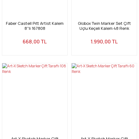
Faber Castell Pıtt Artist Kalem
Globox Twin Marker Set Çift
8''li 167808
Uçlu Keçeli Kalem 48 Renk
Plastik Çantalı
668,00 TL
1.990,00 TL
Art-X Sketch Marker Çift
Art-X Sketch Marker Çift