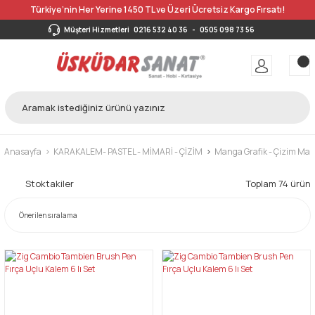
Türkiye’nin Her Yerine 1450 TL ve Üzeri Ücretsiz Kargo Fırsatı!
Müşteri Hizmetleri
0216 532 40 36
-
0505 098 73 56
Anasayfa
KARAKALEM- PASTEL - MİMARİ - ÇİZİM
Manga Grafik - Çizim Mark
Stoktakiler
Toplam 74 ürün