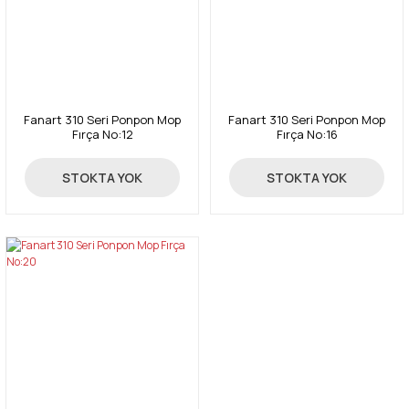
Fanart 310 Seri Ponpon Mop
Fanart 310 Seri Ponpon Mop
Fırça No:12
Fırça No:16
101,00 TL
170,00 TL
STOKTA YOK
STOKTA YOK