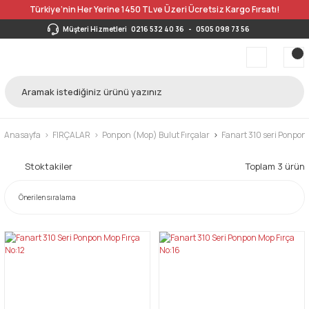
Türkiye’nin Her Yerine 1450 TL ve Üzeri Ücretsiz Kargo Fırsatı!
Müşteri Hizmetleri
0216 532 40 36
-
0505 098 73 56
Anasayfa
FIRÇALAR
Ponpon (Mop) Bulut Fırçalar
Fanart 310 seri Ponpon 
Stoktakiler
Toplam 3 ürün