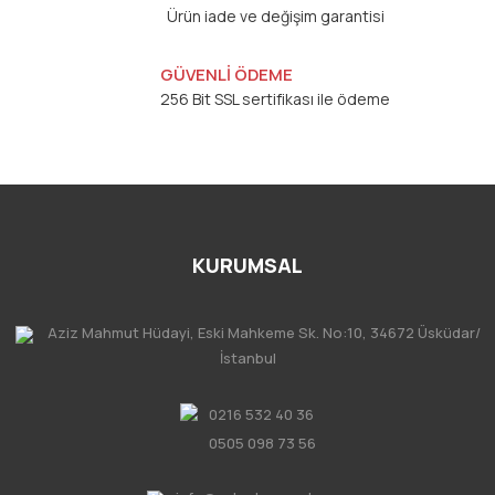
Ürün iade ve değişim garantisi
GÜVENLİ ÖDEME
256 Bit SSL sertifikası ile ödeme
KURUMSAL
Aziz Mahmut Hüdayi, Eski Mahkeme Sk. No:10, 34672 Üsküdar/
İstanbul
0216 532 40 36
0505 098 73 56