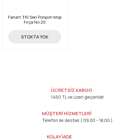
Fanart 310 Seri Ponpon Mop
Fırça No:20
179,00 TL
STOKTA YOK
ÜCRETSİZ KARGO
1450 TL ve üzeri geçerlidir
MÜŞTERİ HİZMETLERİ
Telefon ile destek ( 09.00 - 18.00 )
KOLAY İADE