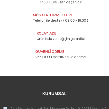
1450 TL ve üzeri geçerlidir
MÜŞTERİ HİZMETLERİ
Telefon ile destek ( 09.00 - 18.00 )
KOLAY İADE
Ürün iade ve değişim garantisi
GÜVENLİ ÖDEME
256 Bit SSL sertifikası ile ödeme
KURUMSAL
Aziz Mahmut Hüdayi, Eski Mahkeme Sk. No:10, 34672 Üsküdar/