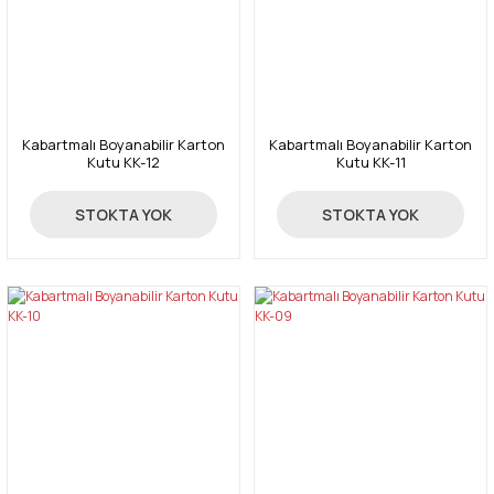
Kabartmalı Boyanabilir Karton
Kabartmalı Boyanabilir Karton
Kutu KK-12
Kutu KK-11
45,00 TL
45,00 TL
STOKTA YOK
STOKTA YOK