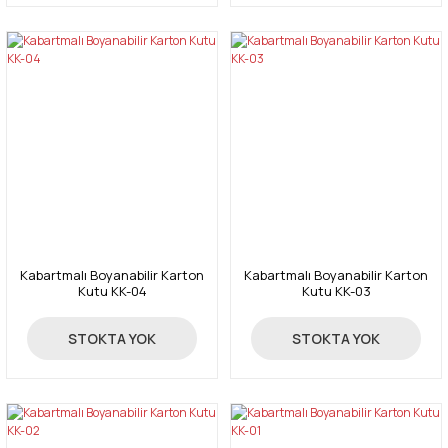
Kabartmalı Boyanabilir Karton
Kabartmalı Boyanabilir Karton
Kutu KK-04
Kutu KK-03
45,00 TL
47,00 TL
STOKTA YOK
STOKTA YOK