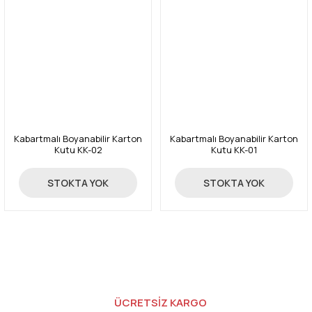
Kabartmalı Boyanabilir Karton
Kabartmalı Boyanabilir Karton
Kutu KK-02
Kutu KK-01
45,00 TL
47,00 TL
STOKTA YOK
STOKTA YOK
ÜCRETSİZ KARGO