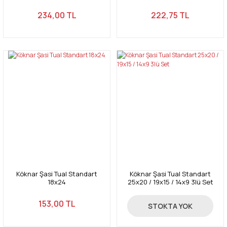
234,00 TL
222,75 TL
Köknar Şasi Tual Standart
Köknar Şasi Tual Standart
18x24
25x20 / 19x15 / 14x9 3lü Set
153,00 TL
150,00 TL
STOKTA YOK