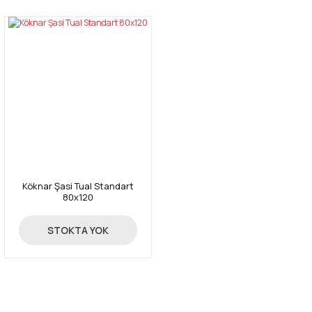
Köknar Şasi Tual Standart
80x120
1.179,37 TL
STOKTA YOK