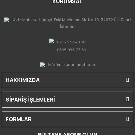
KURUMSAL
Aziz Mahmut Hüdayi, Eski Mahkeme Sk. No:10, 34672 Üsküdar/
İstanbul
0216 532 40 36
0505 098 73 56
info@uskudarsanat.com
HAKKIMIZDA
SİPARİŞ İŞLEMLERİ
FORMLAR
BÜLTENE ABONE OLUN