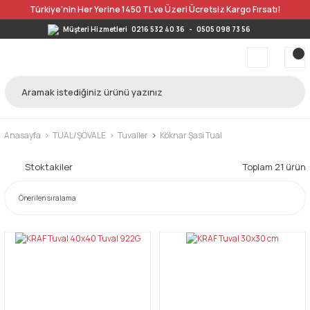
Türkiye’nin Her Yerine 1450 TL ve Üzeri Ücretsiz Kargo Fırsatı!
Müşteri Hizmetleri
0216 532 40 36
-
0505 098 73 56
Anasayfa
TUAL/ŞÖVALE
Tuvaller
Köknar Şasi Tual
Stoktakiler
Toplam 21 ürün