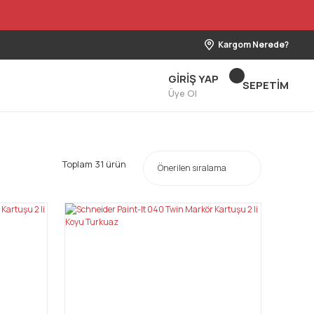
Kargom Nerede?
GİRİŞ YAP
SEPETİM
Üye Ol
Toplam 31 ürün