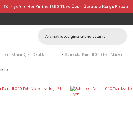
Türkiye’nin Her Yerine 1450 TL ve Üzeri Ücretsiz Kargo Fırsatı!
h Pen- Mimari Çizim Grafik Kalemleri
Schneider Paint-It 040 Twin Markör
kiler