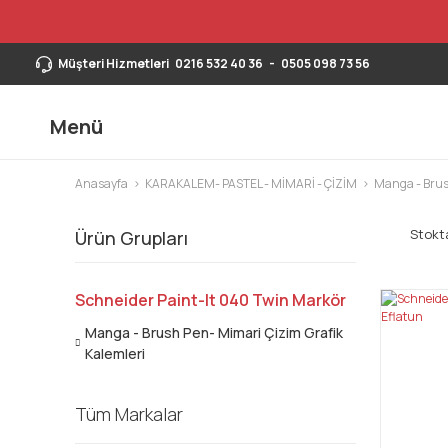
Müşteri Hizmetleri
0216 532 40 36
-
0505 098 73 56
Menü
Anasayfa
KARAKALEM- PASTEL - MİMARİ - ÇİZİM
Manga - Brus
Stokta
Ürün Grupları
Schneider Paint-It 040 Twin Markör
Manga - Brush Pen- Mimari Çizim Grafik
Kalemleri
Tüm Markalar