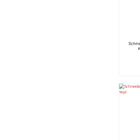
Schne
K