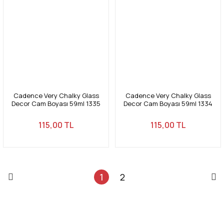
Cadence Very Chalky Glass
Cadence Very Chalky Glass
Decor Cam Boyası 59ml 1335
Decor Cam Boyası 59ml 1334
Kum Beji-Sand Beige
Keten-Linen
115,00 TL
115,00 TL
1
2