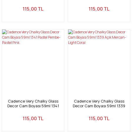
Mor Lila - Purple Lilac
Bebek Pembe-Baby Pink
115,00 TL
115,00 TL
Cadence Very Chalky Glass
Cadence Very Chalky Glass
Decor Cam Boyası 59ml 1341
Decor Cam Boyası 59ml 1339
Pastel Pembe-Pastel Pink
Açık Mercan-Light Coral
115,00 TL
115,00 TL