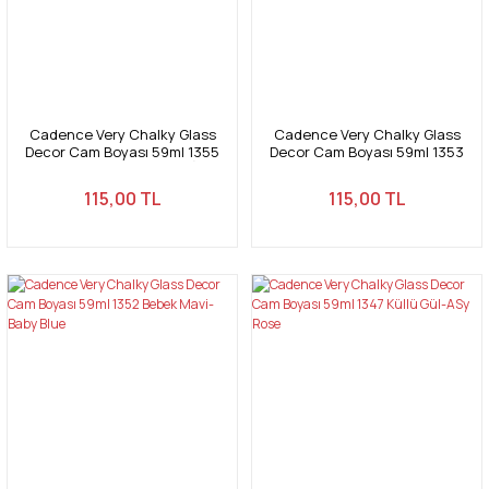
Cadence Very Chalky Glass
Cadence Very Chalky Glass
Decor Cam Boyası 59ml 1355
Decor Cam Boyası 59ml 1353
Açık Nane Yeşili-Light Mİnt
Toz Mavi- Powder Blue
Green
115,00 TL
115,00 TL