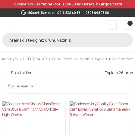
Türkiye’nin Her Yerine 1450 TL ve Üzeri Ücretsiz Kargo Fırsatı!
Müşteri Hizmetleri
0216 532 40 36
-
0505 098 73 56
Anasayfa
HOBİ BOYALAR
Cam - Porselen - Seramik Boyaları
Cadence Very
Stoktakiler
Toplam 26 ürün