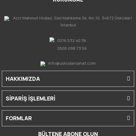
Aziz Mahmut Hüdayi, Eski Mahkeme Sk. No:10, 34672 Üsküdar/
İstanbul
0216 532 40 36
0505 098 73 56
info@uskudarsanat.com
HAKKIMIZDA
SİPARİŞ İŞLEMLERİ
FORMLAR
BÜLTENE ABONE OLUN