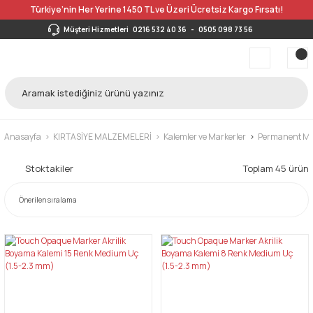
Türkiye’nin Her Yerine 1450 TL ve Üzeri Ücretsiz Kargo Fırsatı!
Müşteri Hizmetleri
0216 532 40 36
-
0505 098 73 56
Anasayfa
KIRTASİYE MALZEMELERİ
Kalemler ve Markerler
Permanent Mar
Stoktakiler
Toplam 45 ürün