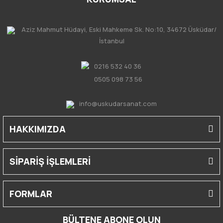
Aziz Mahmut Hüdayi, Eski Mahkeme Sk. No:10, 34672 Üsküdar/
İstanbul
0216 532 40 36
0505 098 73 56
info@uskudarsanat.com
HAKKIMIZDA
SİPARİŞ İŞLEMLERİ
FORMLAR
BÜLTENE ABONE OLUN