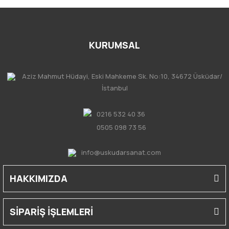
KURUMSAL
Aziz Mahmut Hüdayi, Eski Mahkeme Sk. No:10, 34672 Üsküdar/
İstanbul
0216 532 40 36
0505 098 73 56
info@uskudarsanat.com
HAKKIMIZDA
SİPARİŞ İŞLEMLERİ