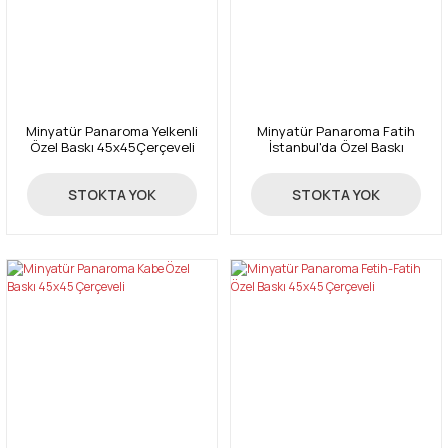
Minyatür Panaroma Yelkenli
Minyatür Panaroma Fatih
Özel Baskı 45x45Çerçeveli
İstanbul'da Özel Baskı
38x48Çerçeveli
55,00 TL
35,48 TL
STOKTA YOK
STOKTA YOK