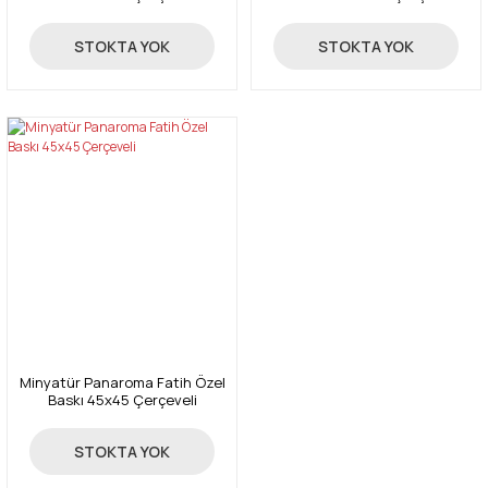
55,00 TL
55,00 TL
STOKTA YOK
STOKTA YOK
Minyatür Panaroma Fatih Özel
Baskı 45x45 Çerçeveli
55,00 TL
STOKTA YOK