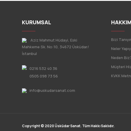
KURUMSAL
HAKKIM
Bizi Tanıyı
Aziz Mahmut Hüdayi, Eski
Mahkeme Sk. No:10, 34672 Üsküdar/
Neler Yapı
İstanbul
Neden Biz
Müşteri Hi
0216 532 40 36
KVKK Metn
0505 098 73 56
info@uskudarsanat.com
Copyright © 2020 Üsküdar Sanat. Tüm Hakkı Saklıdır.