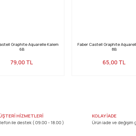
astell Graphite Aquarelle Kalem
Faber Castell Graphite Aquarel
6B
8B
79,00 TL
65,00 TL
ÜŞTERİ HİZMETLERİ
KOLAY İADE
lefon ile destek ( 09.00 - 18.00 )
Ürün iade ve değişim g