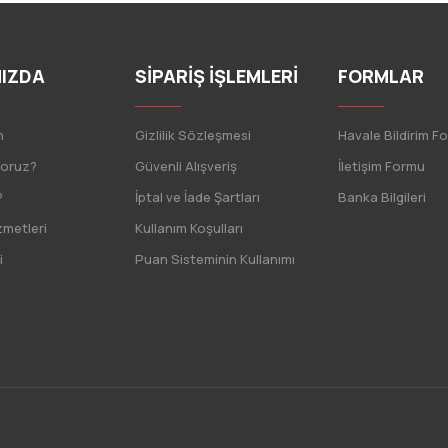
IZDA
SİPARİŞ İŞLEMLERİ
FORMLAR
n
Gizlilik Sözleşmesi
Havale Bildirim F
yoruz?
Güvenli Alışveriş
İletişim Formu
?
İptal ve İade Şartları
Banka Bilgileri
zmetleri
Kullanım Koşulları
i
Puan Sisteminin Kullanımı