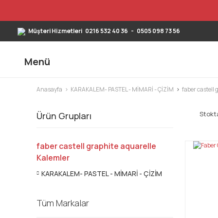
Müşteri Hizmetleri
0216 532 40 36
-
0505 098 73 56
Menü
Anasayfa
KARAKALEM- PASTEL - MİMARİ - ÇİZİM
faber castell
Stokta
Ürün Grupları
faber castell graphite aquarelle
Kalemler
KARAKALEM- PASTEL - MİMARİ - ÇİZİM
Tüm Markalar