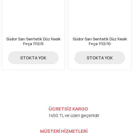
Südor Sarı Sentetik Düz Kesik
Südor Sarı Sentetik Düz Kesik
Fırça 1112/5
Fırça 1112/10
72,00 TL
87,00 TL
STOKTA YOK
STOKTA YOK
ÜCRETSİZ KARGO
1450 TL ve üzeri geçerlidir
MÜŞTERİ HİZMETLERİ