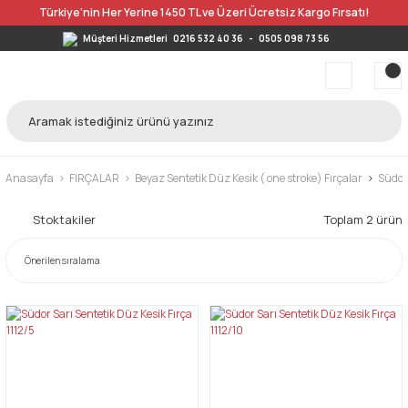
Türkiye’nin Her Yerine 1450 TL ve Üzeri Ücretsiz Kargo Fırsatı!
Müşteri Hizmetleri
0216 532 40 36
-
0505 098 73 56
Anasayfa
FIRÇALAR
Beyaz Sentetik Düz Kesik ( one stroke) Fırçalar
Südor 
Stoktakiler
Toplam 2 ürün