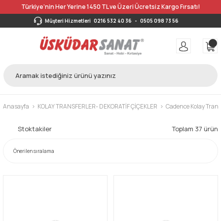
Türkiye’nin Her Yerine 1450 TL ve Üzeri Ücretsiz Kargo Fırsatı!
Müşteri Hizmetleri
0216 532 40 36
-
0505 098 73 56
Anasayfa
KOLAY TRANSFERLER- DEKORATİF ÇİÇEKLER
Cadence Kolay Trans
Stoktakiler
Toplam 37 ürün