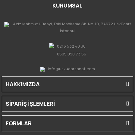
KURUMSAL
Aziz Mahmut Hüdayi, Eski Mahkeme Sk. No:10, 34672 Üsküdar/
İstanbul
0216 532 40 36
0505 098 73 56
info@uskudarsanat.com
HAKKIMIZDA
SİPARİŞ İŞLEMLERİ
FORMLAR