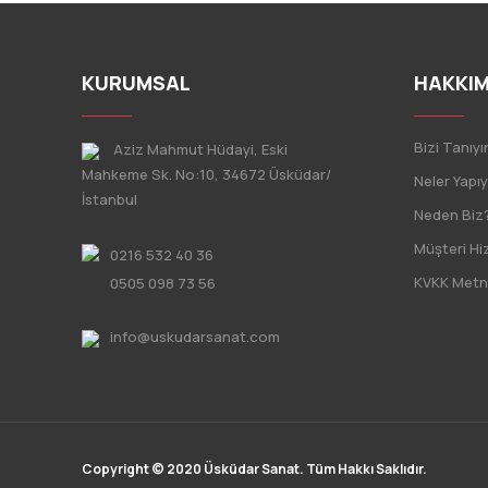
KURUMSAL
HAKKIM
Bizi Tanıyı
Aziz Mahmut Hüdayi, Eski
Mahkeme Sk. No:10, 34672 Üsküdar/
Neler Yapı
İstanbul
Neden Biz
Müşteri Hi
0216 532 40 36
KVKK Metn
0505 098 73 56
info@uskudarsanat.com
Copyright © 2020 Üsküdar Sanat. Tüm Hakkı Saklıdır.