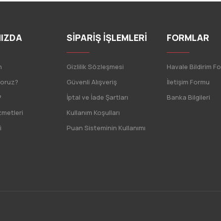
IZDA
SİPARİŞ İŞLEMLERİ
FORMLAR
n
Gizlilik Sözleşmesi
Havale Bildirim F
yoruz?
Güvenli Alışveriş
İletişim Formu
?
İptal ve İade Şartları
Banka Bilgileri
zmetleri
Kullanım Koşulları
i
Puan Sisteminin Kullanımı