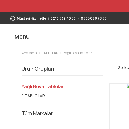
Müşteri Hizmetleri
0216 532 40 36
-
0505 098 73 56
Menü
Anasayfa
TABLOLAR
Yağlı Boya Tablolar
Stokta
Ürün Grupları
Yağlı Boya Tablolar
TABLOLAR
Tüm Markalar