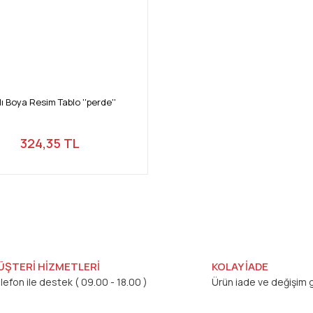
lı Boya Resim Tablo ''perde''
324,35 TL
ÜŞTERİ HİZMETLERİ
KOLAY İADE
lefon ile destek ( 09.00 - 18.00 )
Ürün iade ve değişim g