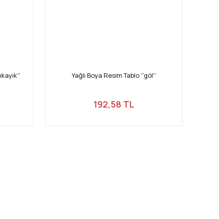
ıkayık''
Yağlı Boya Resim Tablo ''göl''
192,58 TL