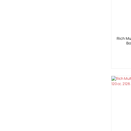
Rich Mul
Bo