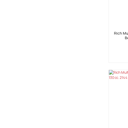
Rich Mul
B