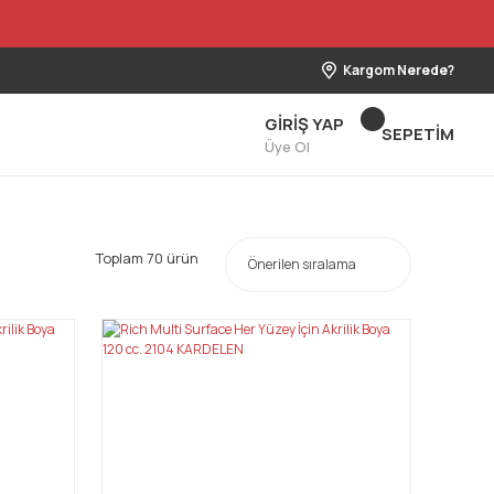
Kargom Nerede?
GİRİŞ YAP
SEPETİM
Üye Ol
Toplam 70 ürün