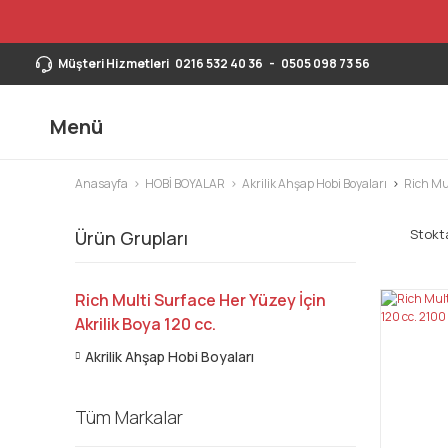
Müşteri Hizmetleri
0216 532 40 36
-
0505 098 73 56
Menü
Anasayfa
HOBİ BOYALAR
Akrilik Ahşap Hobi Boyaları
Rich Mul
Stokta
Ürün Grupları
Rich Multi Surface Her Yüzey İçin
Akrilik Boya 120 cc.
Akrilik Ahşap Hobi Boyaları
Tüm Markalar