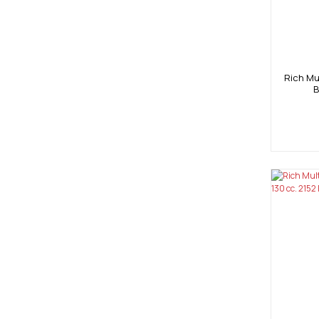
Rich Mul
B