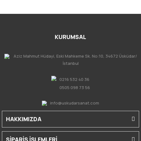
KURUMSAL
Aziz Mahmut Hüdayi, Eski Mahkeme Sk. No:10, 34672 Üsküdar/
İstanbul
0216 532 40 36
0505 098 73 56
info@uskudarsanat.com
HAKKIMIZDA
SİPARİŞ İŞLEMLERİ