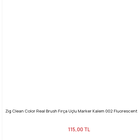
Bu ürüne benzer farklı alternatifler olmalı.
Gönder
Zig Clean Color Real Brush Fırça Uçlu Marker Kalem 002 Fluorescent
115,00 TL