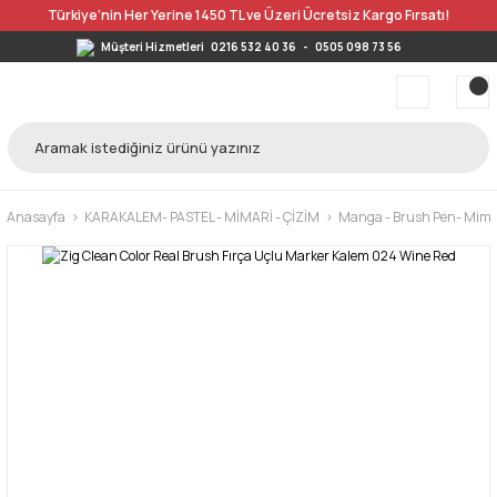
Türkiye’nin Her Yerine 1450 TL ve Üzeri Ücretsiz Kargo Fırsatı!
Müşteri Hizmetleri
0216 532 40 36
-
0505 098 73 56
Anasayfa
KARAKALEM- PASTEL - MİMARİ - ÇİZİM
Manga - Brush Pen- Mimar