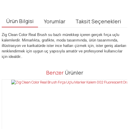
Ürün Bilgisi
Yorumlar
Taksit Seçenekleri
Zig Clean Color Real Brush su bazlı mürekkep içeren gerçek fırça uçlu
kalemlerdir. Mimarlıkta, grafikte, moda tasarımında, ürün tasarımında,
illüstrasyon ve karikatürde ister ince hatları çizmek için, ister geniş alanları
renklendirmek için uygun uç yapısıyla amatör ve profesyonel kullanıcılar
için idealdir..
Bu ürünün fiyat bilgisi, resim, ürün açıklamalarında ve diğer
Benzer
Ürünler
konularda yetersiz gördüğünüz noktaları öneri formunu kullanarak
Bu ürüne ilk yorumu siz yapın!
tarafımıza iletebilirsiniz.
Görüş ve önerileriniz için teşekkür ederiz.
Yorum Yaz
Ürün resmi kalitesiz, bozuk veya görüntülenemiyor.
Ürün açıklamasında eksik bilgiler bulunuyor.
Ürün bilgilerinde hatalar bulunuyor.
Ürün fiyatı diğer sitelerden daha pahalı.