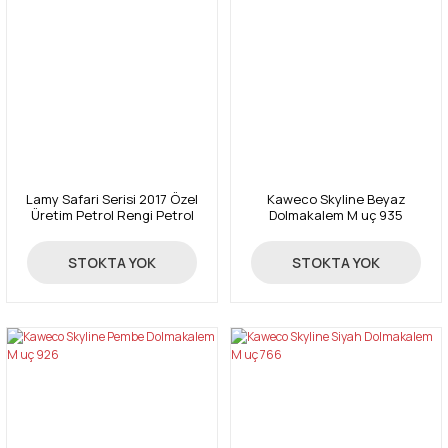
Lamy Safari Serisi 2017 Özel
Kaweco Skyline Beyaz
Üretim Petrol Rengi Petrol
Dolmakalem M uç 935
Dolma Kalem 24-M
202,62 TL
2.170,00 TL
%46
STOKTA YOK
STOKTA YOK
108,81 TL