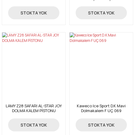
1.960,00 TL
3.780,00 TL
STOKTA YOK
STOKTA YOK
LAMY Z28 SAFARI AL-STAR JOY
Kaweco Ice Sport D.K Mavi
DOLMA KALEM PİSTONU
Dolmakalem F UÇ 069
503,00 TL
2.170,00 TL
STOKTA YOK
STOKTA YOK