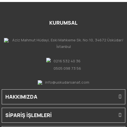
KURUMSAL
Aziz Mahmut Hüdayi, Eski Mahkeme Sk. No:10, 34672 Üsküdar/
İstanbul
0216 532 40 36
0505 098 73 56
info@uskudarsanat.com
HAKKIMIZDA
SİPARİŞ İŞLEMLERİ