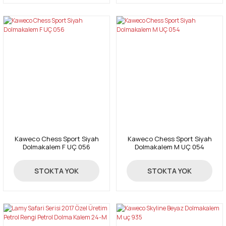
Kaweco Chess Sport Siyah
Kaweco Chess Sport Siyah
Dolmakalem F UÇ 056
Dolmakalem M UÇ 054
2.170,00 TL
2.170,00 TL
STOKTA YOK
STOKTA YOK