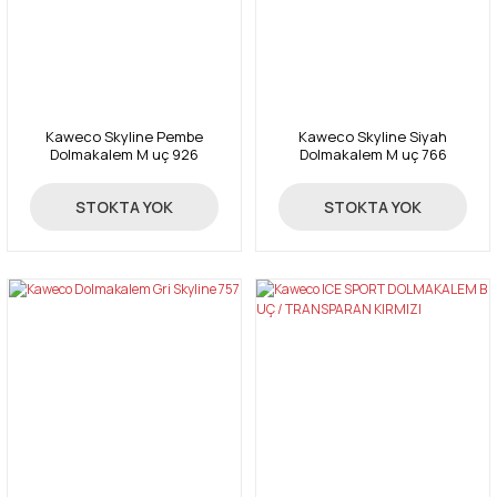
Kaweco Skyline Pembe
Kaweco Skyline Siyah
Dolmakalem M uç 926
Dolmakalem M uç 766
2.170,00 TL
2.170,00 TL
STOKTA YOK
STOKTA YOK