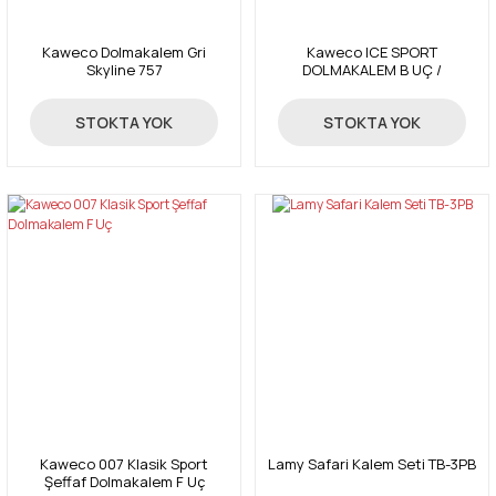
Kaweco Dolmakalem Gri
Kaweco ICE SPORT
Skyline 757
DOLMAKALEM B UÇ /
TRANSPARAN KIRMIZI
2.170,00 TL
2.170,00 TL
STOKTA YOK
STOKTA YOK
Kaweco 007 Klasik Sport
Lamy Safari Kalem Seti TB-3PB
Şeffaf Dolmakalem F Uç