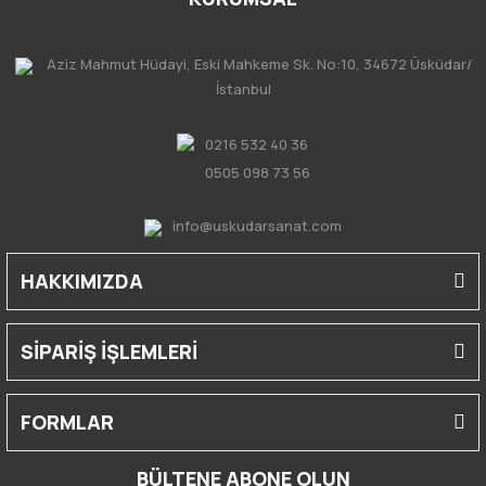
Aziz Mahmut Hüdayi, Eski Mahkeme Sk. No:10, 34672 Üsküdar/
İstanbul
0216 532 40 36
0505 098 73 56
info@uskudarsanat.com
HAKKIMIZDA
SİPARİŞ İŞLEMLERİ
FORMLAR
BÜLTENE ABONE OLUN