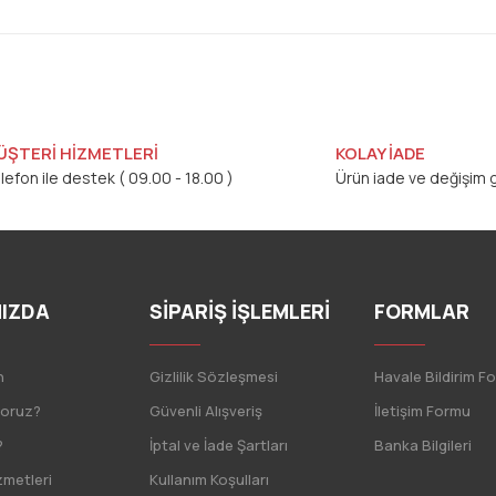
ÜŞTERİ HİZMETLERİ
KOLAY İADE
lefon ile destek ( 09.00 - 18.00 )
Ürün iade ve değişim g
IZDA
SİPARİŞ İŞLEMLERİ
FORMLAR
n
Gizlilik Sözleşmesi
Havale Bildirim F
yoruz?
Güvenli Alışveriş
İletişim Formu
?
İptal ve İade Şartları
Banka Bilgileri
zmetleri
Kullanım Koşulları