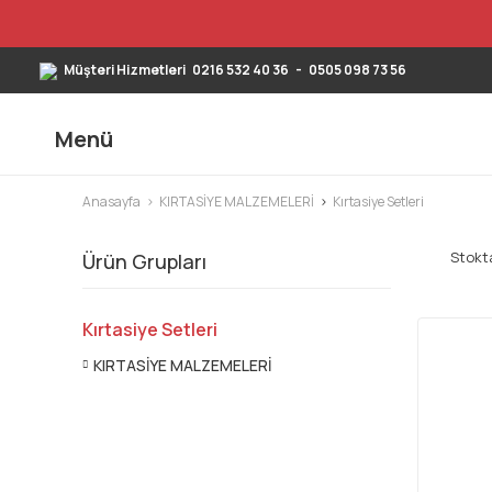
Müşteri Hizmetleri
0216 532 40 36
-
0505 098 73 56
Menü
Anasayfa
KIRTASİYE MALZEMELERİ
Kırtasiye Setleri
Stokta
Ürün Grupları
Kırtasiye Setleri
KIRTASİYE MALZEMELERİ