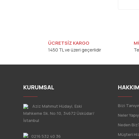
ÜCRETSİZ KARGO
M
1450 TL ve üzeri geçerlidir
Te
KURUMSAL
HAKKIM
Bizi Tanıyı
Aziz Mahmut Hüdayi, Eski
Mahkeme Sk. No:10, 34672 Üsküdar/
Neler Yapı
İstanbul
Neden Biz
Müşteri Hi
0216 532 40 36