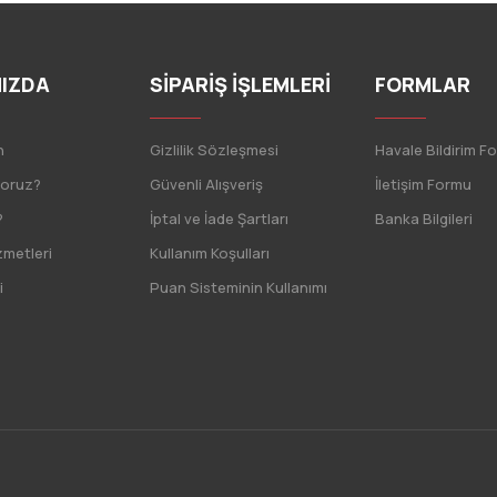
IZDA
SİPARİŞ İŞLEMLERİ
FORMLAR
n
Gizlilik Sözleşmesi
Havale Bildirim F
yoruz?
Güvenli Alışveriş
İletişim Formu
?
İptal ve İade Şartları
Banka Bilgileri
zmetleri
Kullanım Koşulları
i
Puan Sisteminin Kullanımı