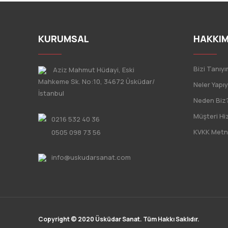
KURUMSAL
HAKKIM
Bizi Tanıyı
Aziz Mahmut Hüdayi, Eski
Mahkeme Sk. No:10, 34672 Üsküdar/
Neler Yapı
İstanbul
Neden Biz
Müşteri Hi
0216 532 40 36
KVKK Metn
0505 098 73 56
info@uskudarsanat.com
Copyright © 2020 Üsküdar Sanat. Tüm Hakkı Saklıdır.