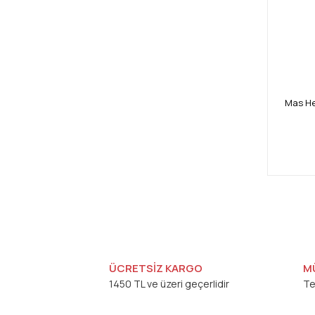
Mas He
ÜCRETSİZ KARGO
M
1450 TL ve üzeri geçerlidir
Te