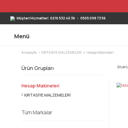
Müşteri Hizmetleri
0216 532 40 36
-
0505 098 73 56
Menü
Anasayfa
KIRTASİYE MALZEMELERİ
Hesap Makineleri
Stokta
Ürün Grupları
Hesap Makineleri
KIRTASİYE MALZEMELERİ
Tüm Markalar