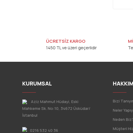
ÜCRETSİZ KARGO
M
1450 TL ve üzeri geçerlidir
Te
KURUMSAL
HAKKIM
Bizi Tanıyı
Aziz Mahmut Hüdayi, Eski
Mahkeme Sk. No:10, 34672 Üsküdar/
Neler Yapı
İstanbul
Neden Biz
Müşteri Hi
0216 532 40 36