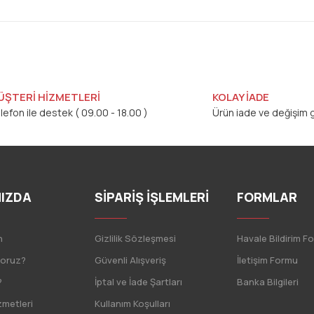
ÜŞTERİ HİZMETLERİ
KOLAY İADE
lefon ile destek ( 09.00 - 18.00 )
Ürün iade ve değişim g
IZDA
SİPARİŞ İŞLEMLERİ
FORMLAR
n
Gizlilik Sözleşmesi
Havale Bildirim F
yoruz?
Güvenli Alışveriş
İletişim Formu
?
İptal ve İade Şartları
Banka Bilgileri
zmetleri
Kullanım Koşulları