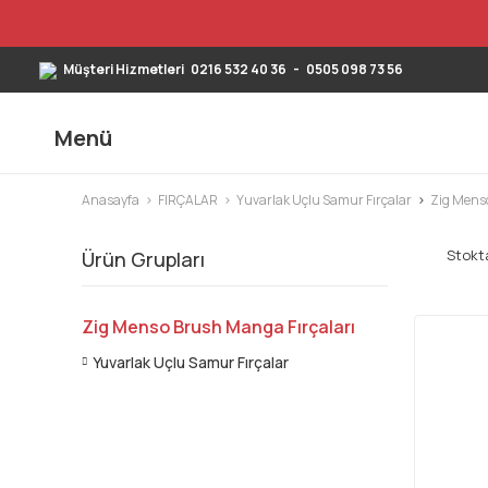
Müşteri Hizmetleri
0216 532 40 36
-
0505 098 73 56
Menü
Anasayfa
FIRÇALAR
Yuvarlak Uçlu Samur Fırçalar
Zig Menso
Stokta
Ürün Grupları
Zig Menso Brush Manga Fırçaları
Yuvarlak Uçlu Samur Fırçalar