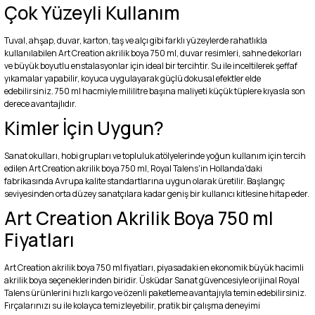
Çok Yüzeyli Kullanım
Tuval, ahşap, duvar, karton, taş ve alçı gibi farklı yüzeylerde rahatlıkla
kullanılabilen Art Creation akrilik boya 750 ml, duvar resimleri, sahne dekorları
ve büyük boyutlu enstalasyonlar için ideal bir tercihtir. Su ile inceltilerek şeffaf
yıkamalar yapabilir, koyuca uygulayarak güçlü dokusal efektler elde
edebilirsiniz. 750 ml hacmiyle mililitre başına maliyeti küçük tüplere kıyasla son
derece avantajlıdır.
Kimler İçin Uygun?
Sanat okulları, hobi grupları ve topluluk atölyelerinde yoğun kullanım için tercih
edilen Art Creation akrilik boya 750 ml, Royal Talens'in Hollanda'daki
fabrikasında Avrupa kalite standartlarına uygun olarak üretilir. Başlangıç
seviyesinden orta düzey sanatçılara kadar geniş bir kullanıcı kitlesine hitap eder.
Art Creation Akrilik Boya 750 ml
Fiyatları
Art Creation akrilik boya 750 ml fiyatları, piyasadaki en ekonomik büyük hacimli
akrilik boya seçeneklerinden biridir. Üsküdar Sanat güvencesiyle orijinal Royal
Talens ürünlerini hızlı kargo ve özenli paketleme avantajıyla temin edebilirsiniz.
Fırçalarınızı su ile kolayca temizleyebilir, pratik bir çalışma deneyimi