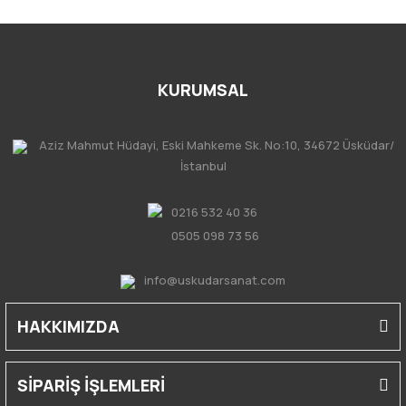
KURUMSAL
Aziz Mahmut Hüdayi, Eski Mahkeme Sk. No:10, 34672 Üsküdar/
İstanbul
0216 532 40 36
0505 098 73 56
info@uskudarsanat.com
HAKKIMIZDA
SİPARİŞ İŞLEMLERİ