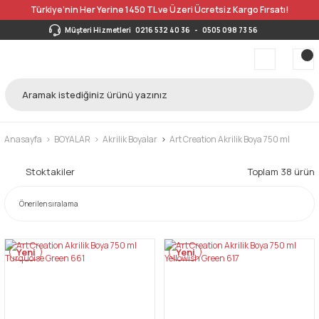
Türkiye’nin Her Yerine 1450 TL ve Üzeri Ücretsiz Kargo Fırsatı!
Müşteri Hizmetleri
0216 532 40 36
-
0505 098 73 56
Anasayfa
BOYALAR
Akrilik Boyalar
Art Creation Akrilik Boya 750 ml
Stoktakiler
Toplam 38 ürün
Yeni
Yeni