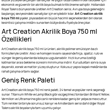
Büyük yüzeylerde çalışan sanatçılar ve yoğun boya tüketimi olan atölyeler için
ekonomik ve güvenilir bir akrilik boya bulmak kritik öneme sahiptir. Hollandalı
Royal Talens bünyesinde üretilen Art Creation serisi, Avrupa boya geleneğini
başlangıç seviyesindeki sanatçılar için erişilebilir kılar.
Art Creation akrilik
boya 750 ml
şişeler, piyasadaki en büyük hacimli seçeneklerden biri olarak
kesintisiz çalışma imkânı sunarken bütçe dostu fiyatıyla öne çıkar.
Art Creation Akrilik Boya 750 ml
Özellikleri
Art Creation akrilik boya 750 ml ürünleri, akrilik polimer emülsiyon bazlı
formülleriyle üretilir. Akıcı ve homojen kıvamı sayesinde fırça, spatül, rulo ve
sünger ile geniş alanlarda kolayca uygulanabilir. Hızlı kuruma özelliği
katmanlar arası bekleme süresini minimuma indirir. Kuruduktan sonra suya
dayanıklı, esnek ve mat bir yüzey oluşturur. Kokusuz yapısı kapalı mekânlarda
rahat çalışma ortamı sağlar.
Geniş Renk Paleti
Art Creation akrilik boya 750 ml renk paleti, 24 temel ve popüler renk seçeneği
sunar. Titanium White ve Lamp Black gibi vazgeçilmez tonlardan Brilliant Yellow,
Vermilion ve Ultramarine gibi canlı renklere kadar geniş bir yelpaze mevcuttur.
Tüm renkler birbiriyle sorunsuz karışır ve Amsterdam serisi dahil diğer Royal
Talens akrilik boyalarıyla tam uyumlu çalışır.