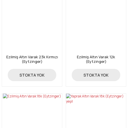
Ezilmiş Altın Varak 23k Kırmızı
Ezilmiş Altın Varak 12k
(Eytzinger)
(Eytzinger)
6.160,00 TL
5.100,00 TL
STOKTA YOK
STOKTA YOK