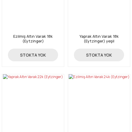
Ezilmiş Altın Varak 18k
Yaprak Altın Varak 18k
(Eytzinger)
(Eytzinger) yeşil
5.775,00 TL
5.350,00 TL
STOKTA YOK
STOKTA YOK