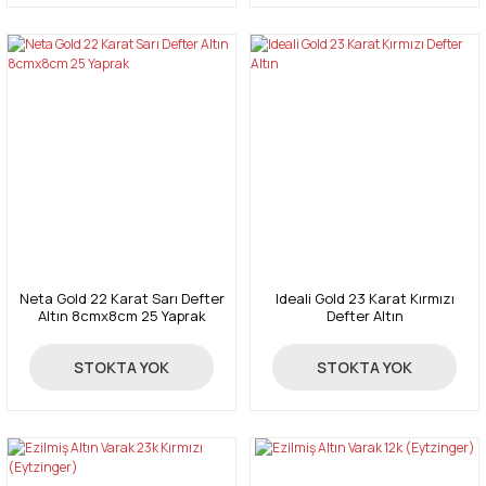
Neta Gold 22 Karat Sarı Defter
Ideali Gold 23 Karat Kırmızı
Altın 8cmx8cm 25 Yaprak
Defter Altın
4.650,00 TL
5.650,00 TL
STOKTA YOK
STOKTA YOK