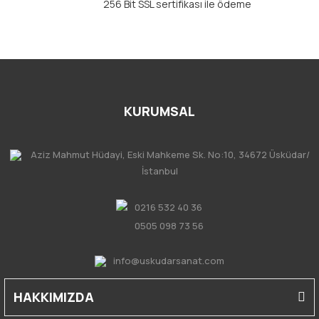
256 Bit SSL sertifikası ile ödeme
KURUMSAL
Aziz Mahmut Hüdayi, Eski Mahkeme Sk. No:10, 34672 Üsküdar/
İstanbul
0216 532 40 36
0505 098 73 56
info@uskudarsanat.com
HAKKIMIZDA