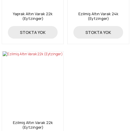
Yaprak Altın Varak 22k
Ezilmiş Altın Varak 24k
(Eytzinger)
(Eytzinger)
5.550,00 TL
6.400,00 TL
STOKTA YOK
STOKTA YOK
Ezilmiş Altın Varak 22k
(Eytzinger)