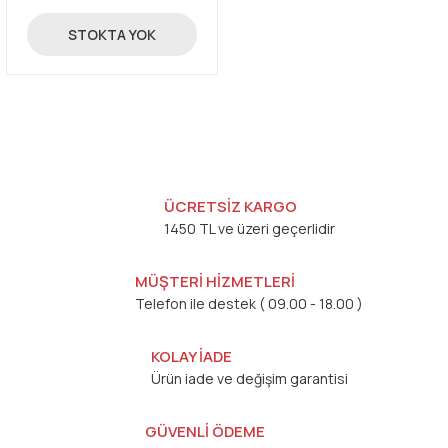
6.100,00 TL
STOKTA YOK
ÜCRETSİZ KARGO
1450 TL ve üzeri geçerlidir
MÜŞTERİ HİZMETLERİ
Telefon ile destek ( 09.00 - 18.00 )
KOLAY İADE
Ürün iade ve değişim garantisi
GÜVENLİ ÖDEME