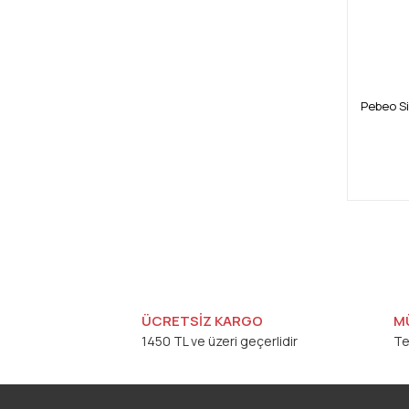
Pebeo Si
ÜCRETSİZ KARGO
M
1450 TL ve üzeri geçerlidir
Te