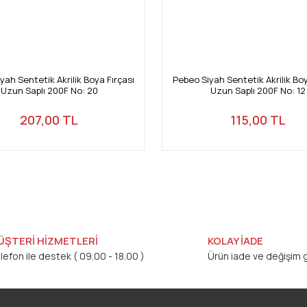
yah Sentetik Akrilik Boya Fırçası
Pebeo Siyah Sentetik Akrilik Boy
Uzun Saplı 200F No: 20
Uzun Saplı 200F No: 12
207,00 TL
115,00 TL
ÜŞTERİ HİZMETLERİ
KOLAY İADE
lefon ile destek ( 09.00 - 18.00 )
Ürün iade ve değişim g