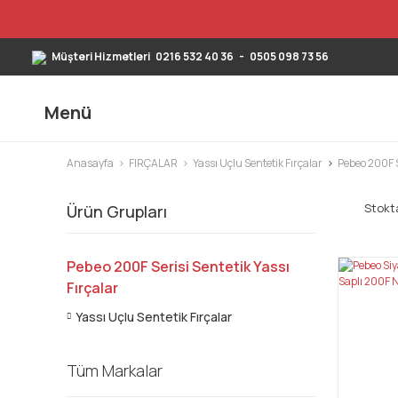
Müşteri Hizmetleri
0216 532 40 36
-
0505 098 73 56
Menü
Anasayfa
FIRÇALAR
Yassı Uçlu Sentetik Fırçalar
Pebeo 200F S
Stokta
Ürün Grupları
Pebeo 200F Serisi Sentetik Yassı
Fırçalar
Yassı Uçlu Sentetik Fırçalar
Tüm Markalar