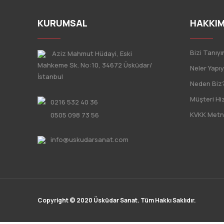
KURUMSAL
HAKKIM
Bizi Tanıyı
Aziz Mahmut Hüdayi, Eski
Mahkeme Sk. No:10, 34672 Üsküdar/
Neler Yapı
İstanbul
Neden Biz
Müşteri Hi
0216 532 40 36
KVKK Metn
0505 098 73 56
info@uskudarsanat.com
Copyright © 2020 Üsküdar Sanat. Tüm Hakkı Saklıdır.