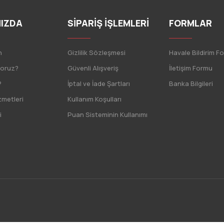
IZDA
SİPARİŞ İŞLEMLERİ
FORMLAR
n
Gizlilik Sözleşmesi
Havale Bildirim F
yoruz?
Güvenli Alışveriş
İletişim Formu
?
İptal ve İade Şartları
Banka Bilgileri
zmetleri
Kullanım Koşulları
i
Puan Sisteminin Kullanımı