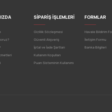
IZDA
SİPARİŞ İŞLEMLERİ
FORMLAR
n
Gizlilik Sözleşmesi
Havale Bildirim F
yoruz?
Güvenli Alışveriş
İletişim Formu
?
İptal ve İade Şartları
Banka Bilgileri
zmetleri
Kullanım Koşulları
i
Puan Sisteminin Kullanımı