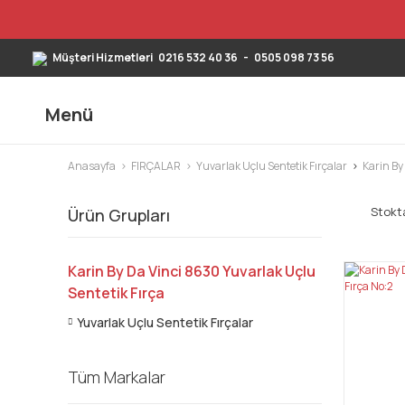
Müşteri Hizmetleri
0216 532 40 36
-
0505 098 73 56
Menü
Anasayfa
FIRÇALAR
Yuvarlak Uçlu Sentetik Fırçalar
Karin By
Stokta
Ürün Grupları
Karin By Da Vinci 8630 Yuvarlak Uçlu
Sentetik Fırça
Yuvarlak Uçlu Sentetik Fırçalar
Tüm Markalar