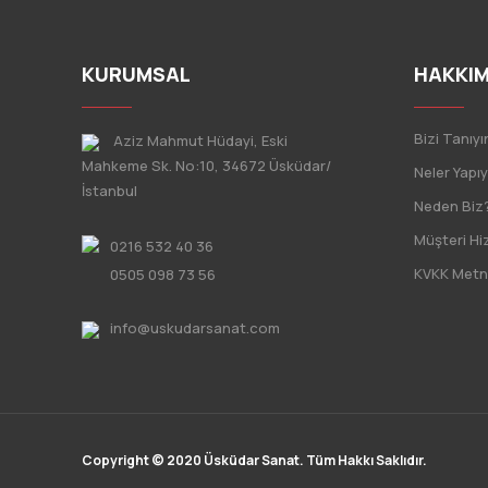
KURUMSAL
HAKKIM
Bizi Tanıyı
Aziz Mahmut Hüdayi, Eski
Mahkeme Sk. No:10, 34672 Üsküdar/
Neler Yapı
İstanbul
Neden Biz
Müşteri Hi
0216 532 40 36
KVKK Metn
0505 098 73 56
info@uskudarsanat.com
Copyright © 2020 Üsküdar Sanat. Tüm Hakkı Saklıdır.