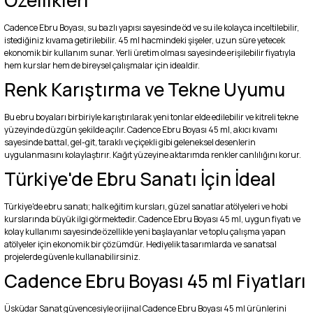
Özellikleri
Cadence Ebru Boyası, su bazlı yapısı sayesinde öd ve su ile kolayca inceltilebilir,
istediğiniz kıvama getirilebilir. 45 ml hacmindeki şişeler, uzun süre yetecek
ekonomik bir kullanım sunar. Yerli üretim olması sayesinde erişilebilir fiyatıyla
hem kurslar hem de bireysel çalışmalar için idealdir.
Renk Karıştırma ve Tekne Uyumu
Bu ebru boyaları birbiriyle karıştırılarak yeni tonlar elde edilebilir ve kitreli tekne
yüzeyinde düzgün şekilde açılır. Cadence Ebru Boyası 45 ml, akıcı kıvamı
sayesinde battal, gel-git, taraklı ve çiçekli gibi geleneksel desenlerin
uygulanmasını kolaylaştırır. Kağıt yüzeyine aktarımda renkler canlılığını korur.
Türkiye'de Ebru Sanatı İçin İdeal
Türkiye'de ebru sanatı; halk eğitim kursları, güzel sanatlar atölyeleri ve hobi
kurslarında büyük ilgi görmektedir. Cadence Ebru Boyası 45 ml, uygun fiyatı ve
kolay kullanımı sayesinde özellikle yeni başlayanlar ve toplu çalışma yapan
atölyeler için ekonomik bir çözümdür. Hediyelik tasarımlarda ve sanatsal
projelerde güvenle kullanabilirsiniz.
Cadence Ebru Boyası 45 ml Fiyatları
Üsküdar Sanat güvencesiyle orijinal Cadence Ebru Boyası 45 ml ürünlerini