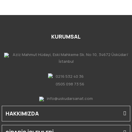
KURUMSAL
Aziz Mahmut Hüdayi, Eski Mahkeme Sk. No:10, 34672 Üsküdar/
İstanbul
0216 532 40 36
0505 098 73 56
info@uskudarsanat.com
HAKKIMIZDA