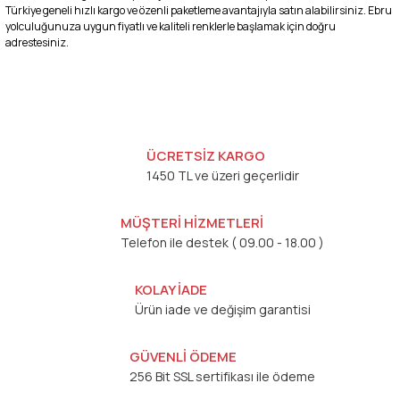
Türkiye geneli hızlı kargo ve özenli paketleme avantajıyla satın alabilirsiniz. Ebru
yolculuğunuza uygun fiyatlı ve kaliteli renklerle başlamak için doğru
adrestesiniz.
ÜCRETSİZ KARGO
1450 TL ve üzeri geçerlidir
MÜŞTERİ HİZMETLERİ
Telefon ile destek ( 09.00 - 18.00 )
KOLAY İADE
Ürün iade ve değişim garantisi
GÜVENLİ ÖDEME
256 Bit SSL sertifikası ile ödeme