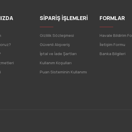
IZDA
SİPARİŞ İŞLEMLERİ
FORMLAR
n
Gizlilik Sözleşmesi
Havale Bildirim F
yoruz?
Güvenli Alışveriş
İletişim Formu
?
İptal ve İade Şartları
Banka Bilgileri
zmetleri
Kullanım Koşulları
i
Puan Sisteminin Kullanımı