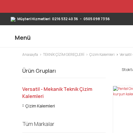
Müşteri Hizmetleri
0216 532 40 36
-
0505 098 73 56
Menü
Anasayfa
TEKNİK ÇİZİM GEREÇLERİ
Çizim Kalemleri
Versatil
Stokta
Ürün Grupları
Versatil - Mekanik Teknik Çizim
Kalemleri
Çizim Kalemleri
Tüm Markalar