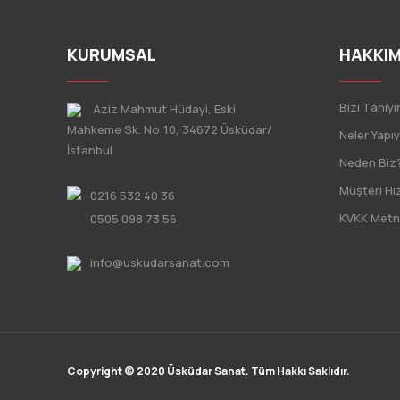
KURUMSAL
HAKKIM
Bizi Tanıyı
Aziz Mahmut Hüdayi, Eski
Mahkeme Sk. No:10, 34672 Üsküdar/
Neler Yapı
İstanbul
Neden Biz
Müşteri Hi
0216 532 40 36
KVKK Metn
0505 098 73 56
info@uskudarsanat.com
Copyright © 2020 Üsküdar Sanat. Tüm Hakkı Saklıdır.