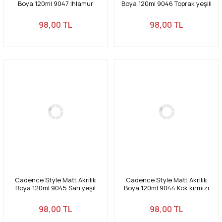
Boya 120ml 9047 Ihlamur
Boya 120ml 9046 Toprak yeşili
Linden
Green land
98,00 TL
98,00 TL
Cadence Style Matt Akrilik
Cadence Style Matt Akrilik
Boya 120ml 9045 Sarı yeşil
Boya 120ml 9044 Kök kırmızı
Yellow green
Alizarin
98,00 TL
98,00 TL