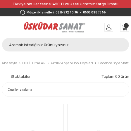
Türkiye’nin Her Yerine 1450 TL ve Üzeri Ücretsiz Kargo Fırsatı!
Müşteri Hizmetleri
0216 532 40 36
-
0505 098 73 56
Anasayfa
HOBİ BOYALAR
Akrilik Ahşap Hobi Boyaları
Cadence Style Matt A
Stoktakiler
Toplam 60 ürün