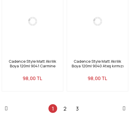
Cadence Style Matt Akrilik
Cadence Style Matt Akrilik
Boya 120ml 9041 Carmine
Boya 120ml 9040 Ateş kırmızı
Carmine
Fire red
98,00 TL
98,00 TL
1
2
3