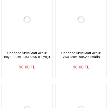
Cadence Style Matt Akrilik
Cadence Style Matt Akrilik
Boya 120ml 9053 Koyu ela yeşil
Boya 120ml 9052 Kamuflaj
Dark hazel green
yeşili Camuflage green
98,00 TL
98,00 TL