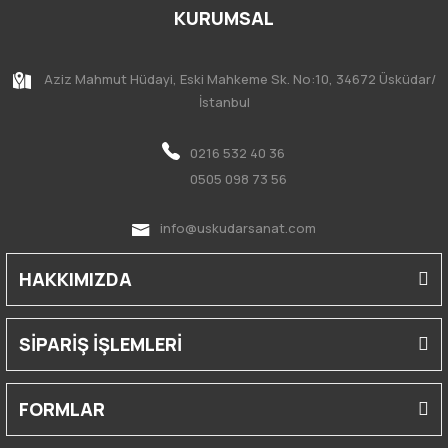
KURUMSAL
Aziz Mahmut Hüdayi, Eski Mahkeme Sk. No:10, 34672 Üsküdar/
İstanbul
0216 532 40 36
0505 098 73 56
info@uskudarsanat.com
HAKKIMIZDA
SİPARİŞ İŞLEMLERİ
FORMLAR