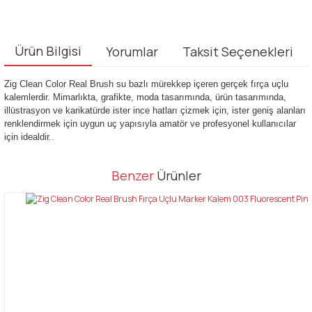
Ürün Bilgisi
Yorumlar
Taksit Seçenekleri
Zig Clean Color Real Brush su bazlı mürekkep içeren gerçek fırça uçlu
kalemlerdir. Mimarlıkta, grafikte, moda tasarımında, ürün tasarımında,
illüstrasyon ve karikatürde ister ince hatları çizmek için, ister geniş alanları
renklendirmek için uygun uç yapısıyla amatör ve profesyonel kullanıcılar
için idealdir..
Bu ürünün fiyat bilgisi, resim, ürün açıklamalarında ve diğer
Benzer
Ürünler
konularda yetersiz gördüğünüz noktaları öneri formunu kullanarak
Bu ürüne ilk yorumu siz yapın!
tarafımıza iletebilirsiniz.
Görüş ve önerileriniz için teşekkür ederiz.
Yorum Yaz
Ürün resmi kalitesiz, bozuk veya görüntülenemiyor.
Ürün açıklamasında eksik bilgiler bulunuyor.
Ürün bilgilerinde hatalar bulunuyor.
Ürün fiyatı diğer sitelerden daha pahalı.