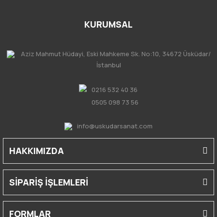
KURUMSAL
Aziz Mahmut Hüdayi, Eski Mahkeme Sk. No:10, 34672 Üsküdar/
İstanbul
0216 532 40 36
0505 098 73 56
info@uskudarsanat.com
HAKKIMIZDA
SİPARİŞ İŞLEMLERİ
FORMLAR