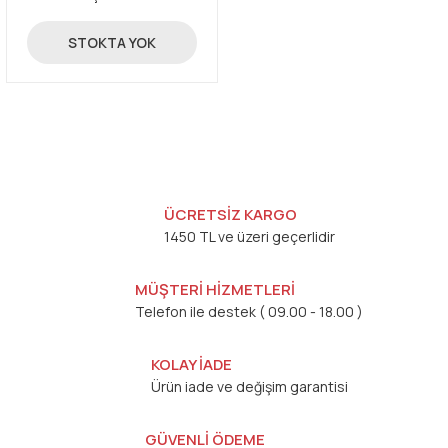
540,00 TL
STOKTA YOK
ÜCRETSİZ KARGO
1450 TL ve üzeri geçerlidir
MÜŞTERİ HİZMETLERİ
Telefon ile destek ( 09.00 - 18.00 )
KOLAY İADE
Ürün iade ve değişim garantisi
GÜVENLİ ÖDEME