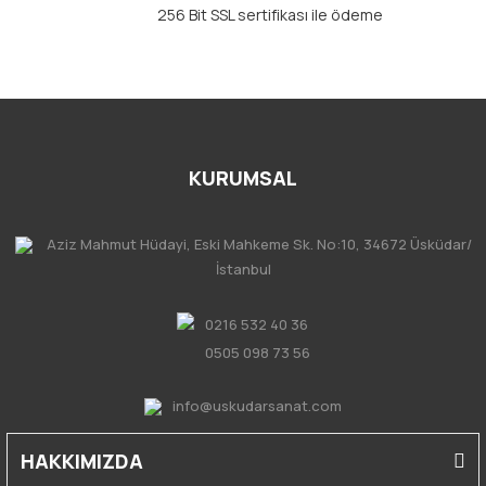
256 Bit SSL sertifikası ile ödeme
KURUMSAL
Aziz Mahmut Hüdayi, Eski Mahkeme Sk. No:10, 34672 Üsküdar/
İstanbul
0216 532 40 36
0505 098 73 56
info@uskudarsanat.com
HAKKIMIZDA