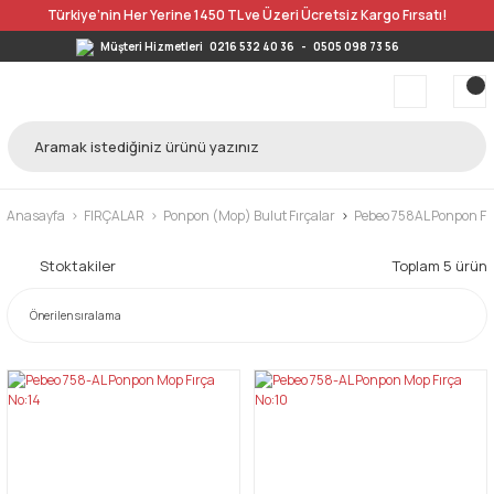
Türkiye’nin Her Yerine 1450 TL ve Üzeri Ücretsiz Kargo Fırsatı!
Müşteri Hizmetleri
0216 532 40 36
-
0505 098 73 56
Anasayfa
FIRÇALAR
Ponpon (Mop) Bulut Fırçalar
Pebeo 758AL Ponpon Fı
Stoktakiler
Toplam 5 ürün