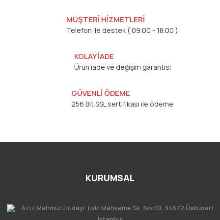
MÜŞTERİ HİZMETLERİ
Telefon ile destek ( 09.00 - 18.00 )
KOLAY İADE
Ürün iade ve değişim garantisi
GÜVENLİ ÖDEME
256 Bit SSL sertifikası ile ödeme
KURUMSAL
Aziz Mahmut Hüdayi, Eski Mahkeme Sk. No:10, 34672 Üsküdar/
İstanbul