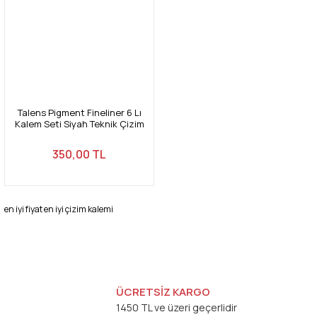
Talens Pigment Fineliner 6 Lı
Kalem Seti Siyah Teknik Çizim
Kalemleri
350,00 TL
en iyi fiyat en iyi çizim kalemi
ÜCRETSİZ KARGO
1450 TL ve üzeri geçerlidir