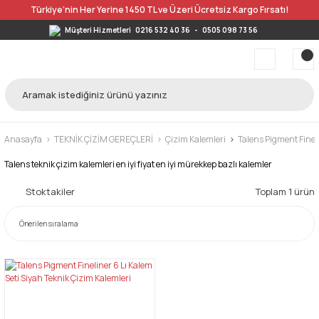
Türkiye’nin Her Yerine 1450 TL ve Üzeri Ücretsiz Kargo Fırsatı!
Müşteri Hizmetleri
0216 532 40 36
-
0505 098 73 56
Anasayfa
TEKNİK ÇİZİM GEREÇLERİ
Çizim Kalemleri
Talens Pigment Finel
Talens teknik çizim kalemleri en iyi fiyat en iyi mürekkep bazlı kalemler
Stoktakiler
Toplam 1 ürün