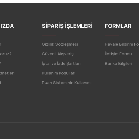
IZDA
SİPARİŞ İŞLEMLERİ
FORMLAR
n
Gizlilik Sözleşmesi
Havale Bildirim F
yoruz?
Güvenli Alışveriş
İletişim Formu
?
İptal ve İade Şartları
Banka Bilgileri
zmetleri
Kullanım Koşulları
i
Puan Sisteminin Kullanımı