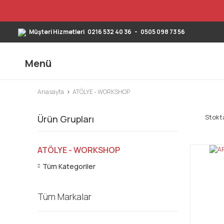
Müşteri Hizmetleri
0216 532 40 36
-
0505 098 73 56
Menü
Anasayfa
ATÖLYE - WORKSHOP
Stokta
Ürün Grupları
ATÖLYE - WORKSHOP
Tüm Kategoriler
Tüm Markalar