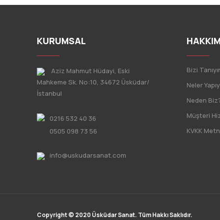
KURUMSAL
HAKKIM
Bizi Tanıyı
Aziz Mahmut Hüdayi, Eski
Mahkeme Sk. No:10, 34672 Üsküdar/
Neler Yapı
İstanbul
Neden Biz
Müşteri Hi
0216 532 40 36
KVKK Metn
0505 098 73 56
info@uskudarsanat.com
Copyright © 2020 Üsküdar Sanat. Tüm Hakkı Saklıdır.