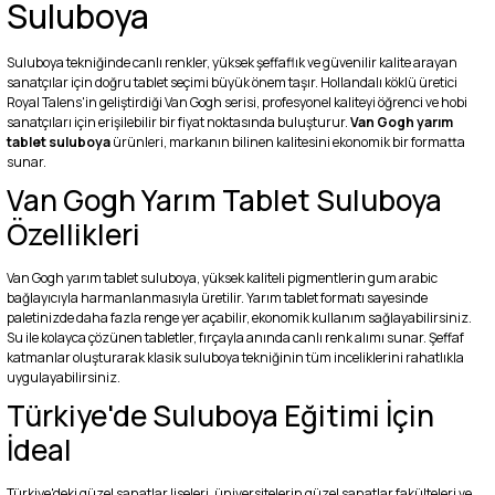
Suluboya
Suluboya tekniğinde canlı renkler, yüksek şeffaflık ve güvenilir kalite arayan
sanatçılar için doğru tablet seçimi büyük önem taşır. Hollandalı köklü üretici
Royal Talens'in geliştirdiği Van Gogh serisi, profesyonel kaliteyi öğrenci ve hobi
sanatçıları için erişilebilir bir fiyat noktasında buluşturur.
Van Gogh yarım
tablet suluboya
ürünleri, markanın bilinen kalitesini ekonomik bir formatta
sunar.
Van Gogh Yarım Tablet Suluboya
Özellikleri
Van Gogh yarım tablet suluboya, yüksek kaliteli pigmentlerin gum arabic
bağlayıcıyla harmanlanmasıyla üretilir. Yarım tablet formatı sayesinde
paletinizde daha fazla renge yer açabilir, ekonomik kullanım sağlayabilirsiniz.
Su ile kolayca çözünen tabletler, fırçayla anında canlı renk alımı sunar. Şeffaf
katmanlar oluşturarak klasik suluboya tekniğinin tüm inceliklerini rahatlıkla
uygulayabilirsiniz.
Türkiye'de Suluboya Eğitimi İçin
İdeal
Türkiye'deki güzel sanatlar liseleri, üniversitelerin güzel sanatlar fakülteleri ve