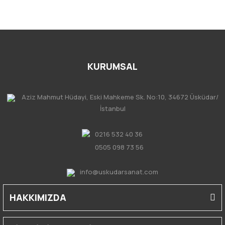
KURUMSAL
Aziz Mahmut Hüdayi, Eski Mahkeme Sk. No:10, 34672 Üsküdar/
İstanbul
0216 532 40 36
0505 098 73 56
info@uskudarsanat.com
HAKKIMIZDA