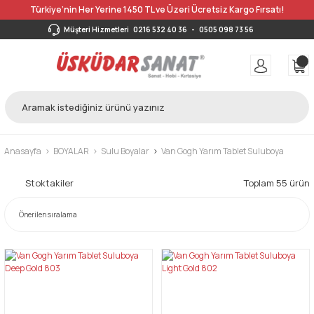
Türkiye’nin Her Yerine 1450 TL ve Üzeri Ücretsiz Kargo Fırsatı!
Müşteri Hizmetleri
0216 532 40 36
-
0505 098 73 56
Anasayfa
BOYALAR
Sulu Boyalar
Van Gogh Yarım Tablet Suluboya
Stoktakiler
Toplam 55 ürün