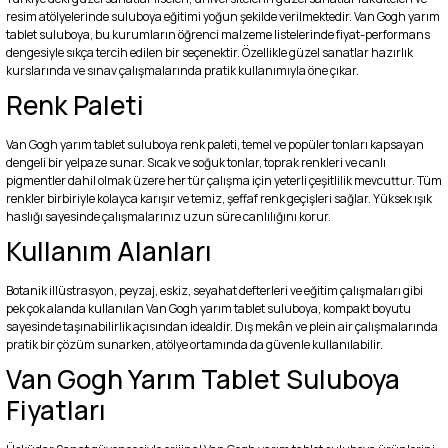
resim atölyelerinde suluboya eğitimi yoğun şekilde verilmektedir. Van Gogh yarım
tablet suluboya, bu kurumların öğrenci malzeme listelerinde fiyat-performans
dengesiyle sıkça tercih edilen bir seçenektir. Özellikle güzel sanatlar hazırlık
kurslarında ve sınav çalışmalarında pratik kullanımıyla öne çıkar.
Renk Paleti
Van Gogh yarım tablet suluboya renk paleti, temel ve popüler tonları kapsayan
dengeli bir yelpaze sunar. Sıcak ve soğuk tonlar, toprak renkleri ve canlı
pigmentler dahil olmak üzere her tür çalışma için yeterli çeşitlilik mevcuttur. Tüm
renkler birbiriyle kolayca karışır ve temiz, şeffaf renk geçişleri sağlar. Yüksek ışık
haslığı sayesinde çalışmalarınız uzun süre canlılığını korur.
Kullanım Alanları
Botanik illüstrasyon, peyzaj, eskiz, seyahat defterleri ve eğitim çalışmaları gibi
pek çok alanda kullanılan Van Gogh yarım tablet suluboya, kompakt boyutu
sayesinde taşınabilirlik açısından idealdir. Dış mekân ve plein air çalışmalarında
pratik bir çözüm sunarken, atölye ortamında da güvenle kullanılabilir.
Van Gogh Yarım Tablet Suluboya
Fiyatları