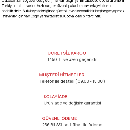
Üsküdar Sanat güvencesiyle orijinal Van Gogh yarım tablet suluboya ürünlerini
Türkiye'nin her yerine hızlı kargo ve özenli paketleme avantajıyla temin
edebilirsiniz. Suluboya tekniğinde güvenilir ve ekonomik bir başlangıç yapmak
isteyenler için Van Gogh yarım tablet suluboya ideal bir tercihtir.
ÜCRETSİZ KARGO
1450 TL ve üzeri geçerlidir
MÜŞTERİ HİZMETLERİ
Telefon ile destek ( 09.00 - 18.00 )
KOLAY İADE
Ürün iade ve değişim garantisi
GÜVENLİ ÖDEME
256 Bit SSL sertifikası ile ödeme