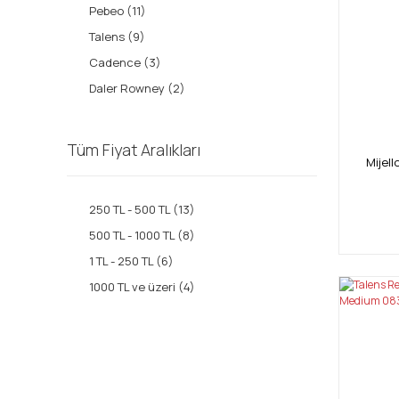
Pebeo (11)
Talens (9)
Cadence (3)
Daler Rowney (2)
Kenz (2)
Winsor Newton (1)
Tüm Fiyat Aralıkları
Mijel
Raphael (1)
Artdeco (1)
250 TL - 500 TL (13)
Mijello (1)
500 TL - 1000 TL (8)
1 TL - 250 TL (6)
1000 TL ve üzeri (4)