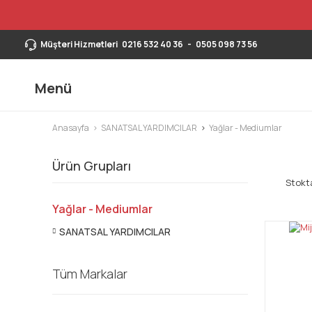
Müşteri Hizmetleri
0216 532 40 36
-
0505 098 73 56
Menü
Anasayfa
SANATSAL YARDIMCILAR
Yağlar - Mediumlar
Ürün Grupları
Stokta
Yağlar - Mediumlar
SANATSAL YARDIMCILAR
Tüm Markalar