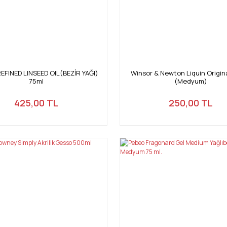
EFINED LINSEED OIL(BEZİR YAĞI)
Winsor & Newton Liquin Origin
75ml
(Medyum)
425,00 TL
250,00 TL