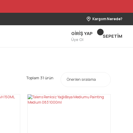
Kargom Nerede?
GİRİŞ YAP
SEPETİM
Üye Ol
Toplam 31 ürün