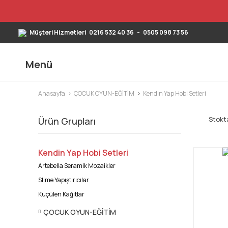
Müşteri Hizmetleri
0216 532 40 36
-
0505 098 73 56
Menü
Anasayfa
ÇOCUK OYUN-EĞİTİM
Kendin Yap Hobi Setleri
Stokta
Ürün Grupları
Kendin Yap Hobi Setleri
Artebella Seramik Mozaikler
Slime Yapıştırıcılar
Küçülen Kağıtlar
ÇOCUK OYUN-EĞİTİM