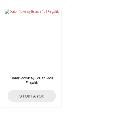
Daler Rowney Brush Roll
Fırçalık
259,00 TL
STOKTA YOK