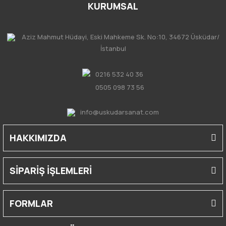
KURUMSAL
Aziz Mahmut Hüdayi, Eski Mahkeme Sk. No:10, 34672 Üsküdar/
İstanbul
0216 532 40 36
0505 098 73 56
info@uskudarsanat.com
HAKKIMIZDA
SİPARİŞ İŞLEMLERİ
FORMLAR