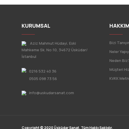
KURUMSAL
HAKKIM
Bizi Tanıyı
Aziz Mahmut Hüdayi, Eski
Mahkeme Sk. No:10, 34672 Üsküdar/
Neler Yapı
İstanbul
Neden Biz
Müşteri Hi
0216 532 40 36
KVKK Metn
0505 098 73 56
info@uskudarsanat.com
Copyright © 2020 Üsküdar Sanat. Tüm Hakkı Saklıdır.