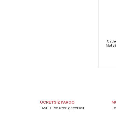
Caden
Metal
ÜCRETSİZ KARGO
M
1450 TL ve üzeri geçerlidir
Te