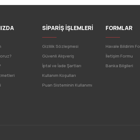
IZDA
SİPARİŞ İŞLEMLERİ
FORMLAR
n
Gizlilik Sözleşmesi
Havale Bildirim F
yoruz?
Güvenli Alışveriş
İletişim Formu
?
İptal ve İade Şartları
Banka Bilgileri
zmetleri
Kullanım Koşulları
i
Puan Sisteminin Kullanımı