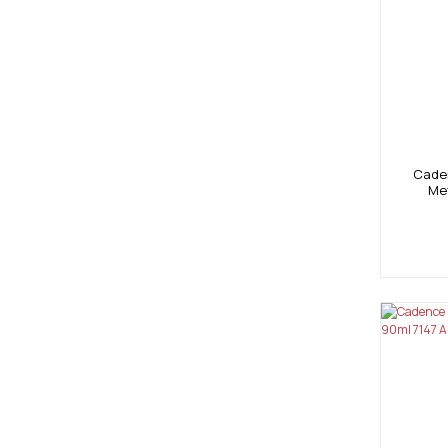
Caden
Met