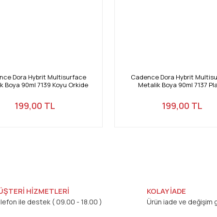
ce Dora Hybrit Multisurface
Cadence Dora Hybrit Multis
ik Boya 90ml 7139 Koyu Orkide
Metalik Boya 90ml 7137 Pl
199,00 TL
199,00 TL
ÜŞTERİ HİZMETLERİ
KOLAY İADE
lefon ile destek ( 09.00 - 18.00 )
Ürün iade ve değişim g