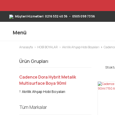
Müşteri Hizmetleri
0216 532 40 36
-
0505 098 73 56
Menü
Anasayfa
HOBİ BOYALAR
Akrilik Ahşap Hobi Boyaları
Cadence
Ürün Grupları
Stokta
Cadence Dora Hybrit Metalik
Multisurface Boya 90ml
Akrilik Ahşap Hobi Boyaları
Tüm Markalar