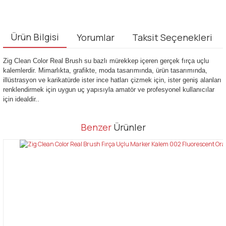
Ürün Bilgisi
Yorumlar
Taksit Seçenekleri
Zig Clean Color Real Brush su bazlı mürekkep içeren gerçek fırça uçlu
kalemlerdir. Mimarlıkta, grafikte, moda tasarımında, ürün tasarımında,
illüstrasyon ve karikatürde ister ince hatları çizmek için, ister geniş alanları
renklendirmek için uygun uç yapısıyla amatör ve profesyonel kullanıcılar
için idealdir..
Bu ürünün fiyat bilgisi, resim, ürün açıklamalarında ve diğer
Benzer
Ürünler
konularda yetersiz gördüğünüz noktaları öneri formunu kullanarak
Bu ürüne ilk yorumu siz yapın!
tarafımıza iletebilirsiniz.
Görüş ve önerileriniz için teşekkür ederiz.
Yorum Yaz
Ürün resmi kalitesiz, bozuk veya görüntülenemiyor.
Ürün açıklamasında eksik bilgiler bulunuyor.
Ürün bilgilerinde hatalar bulunuyor.
Ürün fiyatı diğer sitelerden daha pahalı.