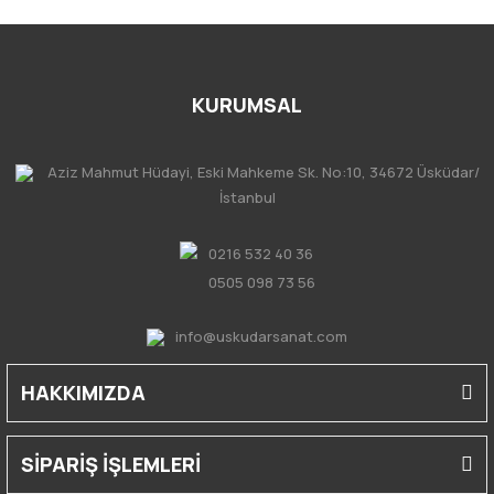
KURUMSAL
Aziz Mahmut Hüdayi, Eski Mahkeme Sk. No:10, 34672 Üsküdar/
İstanbul
0216 532 40 36
0505 098 73 56
info@uskudarsanat.com
HAKKIMIZDA
SİPARİŞ İŞLEMLERİ