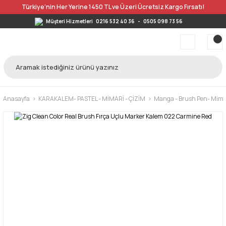
Türkiye’nin Her Yerine 1450 TL ve Üzeri Ücretsiz Kargo Fırsatı!
Müşteri Hizmetleri
0216 532 40 36
-
0505 098 73 56
Anasayfa
KARAKALEM- PASTEL - MİMARİ - ÇİZİM
Manga - Brush Pen- Mimar