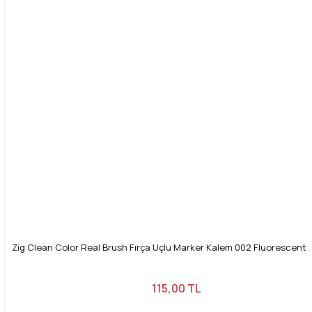
Bu ürüne benzer farklı alternatifler olmalı.
Gönder
Zig Clean Color Real Brush Fırça Uçlu Marker Kalem 002 Fluorescent
115,00 TL