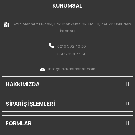
KURUMSAL
Aziz Mahmut Hüdayi, Eski Mahkeme Sk. No:10, 34672 Üsküdar/
İstanbul
0216 532 40 36
0505 098 73 56
info@uskudarsanat.com
HAKKIMIZDA
SİPARİŞ İŞLEMLERİ
FORMLAR