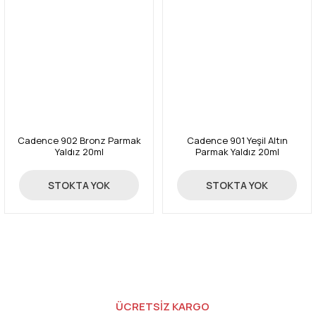
Cadence 902 Bronz Parmak
Cadence 901 Yeşil Altın
Yaldız 20ml
Parmak Yaldız 20ml
147,00 TL
147,00 TL
STOKTA YOK
STOKTA YOK
ÜCRETSİZ KARGO