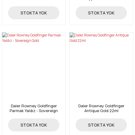
369,00 TL
369,00 TL
STOKTA YOK
STOKTA YOK
Daler Rowney Goldfinger
Daler Rowney Goldfinger
Parmak Yaldız - Sovereign
Antique Gold 22ml
Gold
93,56 TL
369,00 TL
STOKTA YOK
STOKTA YOK