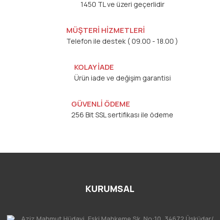
1450 TL ve üzeri geçerlidir
MÜŞTERİ HİZMETLERİ
Telefon ile destek ( 09.00 - 18.00 )
KOLAY İADE
Ürün iade ve değişim garantisi
GÜVENLİ ÖDEME
256 Bit SSL sertifikası ile ödeme
KURUMSAL
Aziz Mahmut Hüdayi, Eski Mahkeme Sk. No:10, 34672 Üsküdar/