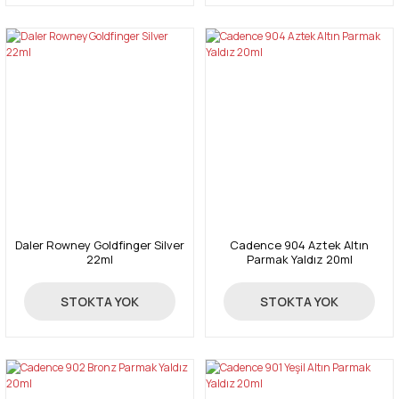
Daler Rowney Goldfinger Silver
Cadence 904 Aztek Altın
22ml
Parmak Yaldız 20ml
369,00 TL
147,00 TL
STOKTA YOK
STOKTA YOK