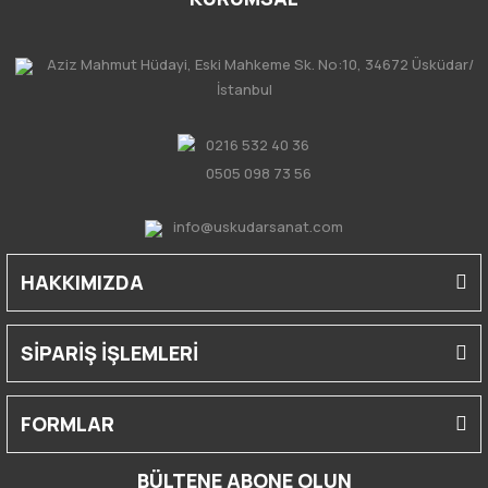
Aziz Mahmut Hüdayi, Eski Mahkeme Sk. No:10, 34672 Üsküdar/
İstanbul
0216 532 40 36
0505 098 73 56
info@uskudarsanat.com
HAKKIMIZDA
SİPARİŞ İŞLEMLERİ
FORMLAR
BÜLTENE ABONE OLUN