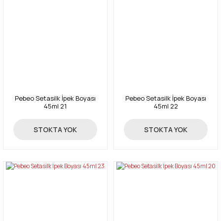
Pebeo Setasilk İpek Boyası
Pebeo Setasilk İpek Boyası
45ml 21
45ml 22
59,50 TL
59,50 TL
STOKTA YOK
STOKTA YOK