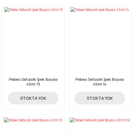
Pebeo Setasilk İpek Boyası
Pebeo Setasilk İpek Boyası
45ml 13
45ml 14
59,50 TL
59,50 TL
STOKTA YOK
STOKTA YOK