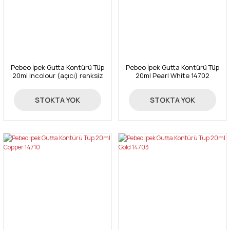
Pebeo İpek Gutta Kontürü Tüp
Pebeo İpek Gutta Kontürü Tüp
20ml Incolour (açıcı) renksiz
20ml Pearl White 14702
14701
67,00 TL
67,00 TL
STOKTA YOK
STOKTA YOK