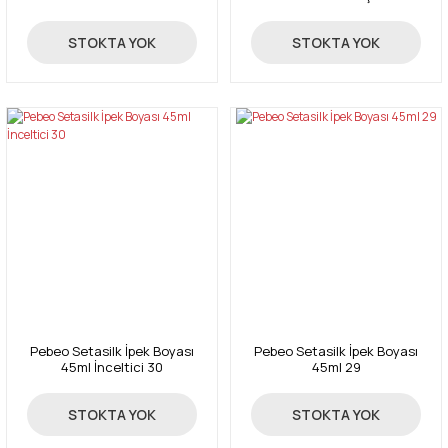
67,00 TL
67,00 TL
STOKTA YOK
STOKTA YOK
Pebeo Setasilk İpek Boyası
Pebeo Setasilk İpek Boyası
45ml İnceltici 30
45ml 29
51,35 TL
59,50 TL
STOKTA YOK
STOKTA YOK