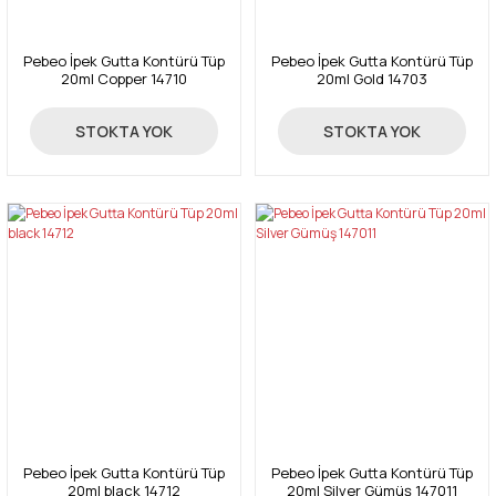
Pebeo İpek Gutta Kontürü Tüp
Pebeo İpek Gutta Kontürü Tüp
20ml Copper 14710
20ml Gold 14703
58,50 TL
67,00 TL
STOKTA YOK
STOKTA YOK
Pebeo İpek Gutta Kontürü Tüp
Pebeo İpek Gutta Kontürü Tüp
20ml black 14712
20ml Silver Gümüş 147011