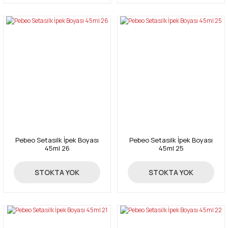
Pebeo Setasilk İpek Boyası
Pebeo Setasilk İpek Boyası
45ml 26
45ml 25
59,50 TL
59,50 TL
STOKTA YOK
STOKTA YOK