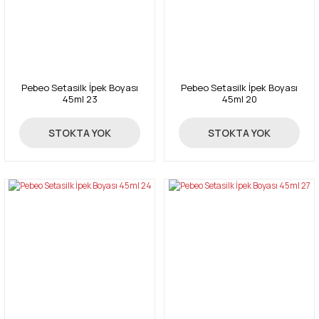
Pebeo Setasilk İpek Boyası
Pebeo Setasilk İpek Boyası
45ml 23
45ml 20
59,50 TL
59,50 TL
STOKTA YOK
STOKTA YOK