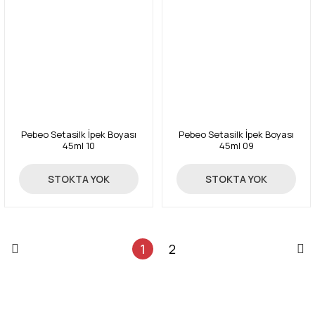
Pebeo Setasilk İpek Boyası
Pebeo Setasilk İpek Boyası
45ml 10
45ml 09
59,50 TL
59,50 TL
STOKTA YOK
STOKTA YOK
1
2