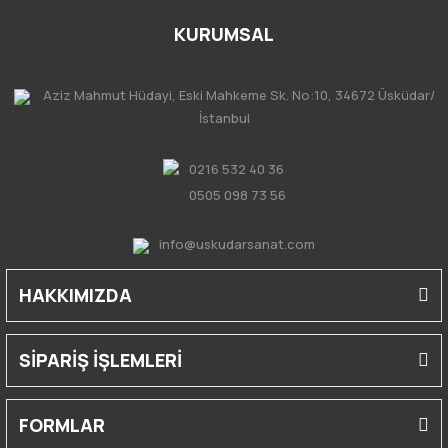
KURUMSAL
Aziz Mahmut Hüdayi, Eski Mahkeme Sk. No:10, 34672 Üsküdar/
İstanbul
0216 532 40 36
0505 098 73 56
info@uskudarsanat.com
HAKKIMIZDA
SİPARİŞ İŞLEMLERİ
FORMLAR