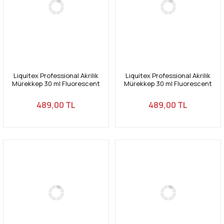
Liquitex Professional Akrilik
Liquitex Professional Akrilik
Mürekkep 30 ml Fluorescent
Mürekkep 30 ml Fluorescent
Pink 987
Green 985
489,00 TL
489,00 TL