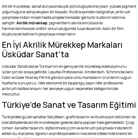
Akrilik mürekkep, sanat dünyasında çok yönlülüğüyle öne çıkan, yüksek pigment
yoğunluğuna sahip akışkan bir boyadır. İllüstrasyondan kaligrafiye, airbrush
çalışmalarından mixed media projelerine kadar geniş bir kullanım alanına
sahiptir.
Akrilik mürekkep
, pigmentlerin akrilik emülsiyonla
harmanlanmasıyla üretilir ve kuruduğunda suya dayanıklı, kalıcı bir film
oluşturarak katmanlı çalışmaya imkan tanır.
En İyi Akrilik Mürekkep Markaları
Üsküdar Sanat'ta
Üsküdar Sanat olarak Türkiye'nin en geniş akrilik mürekkep koleksiyonunu
sizler için bir araya getirdik. Liquitex Professional, Amsterdam, Schmincke Aero
Color ve Daler Rowney FW Ink gibi dünyaca ünlü markaların ürünlerini uygun
fiyatlarla sunuyoruz. İster ekonomik bir başlangıç yapın ister profesyonel
airbrush kalitesi arayın, her seviyeye uygun seçenekler kategorimizde
mevcuttur.
Türkiye'de Sanat ve Tasarım Eğitimi
Türkiye'deki güzel sanatlar fakülteleri, grafik tasarım ve illüstrasyon bölümleri ile
özel atölyelerde akrilik mürekkepler giderek daha popüler hale gelmektedir. Çizgi
roman, karakter tasarımı, dijital öncesi çizim ve airbrush çalışmalarında tercih
edilen bu malzeme, öğrenci ve profesyonellerin malzeme listelerinde önemli bir