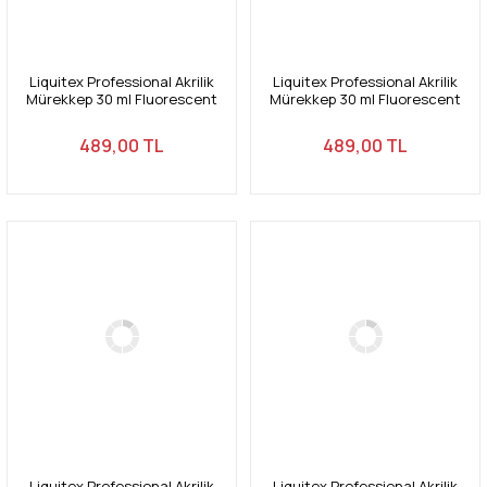
Liquitex Professional Akrilik
Liquitex Professional Akrilik
Mürekkep 30 ml Fluorescent
Mürekkep 30 ml Fluorescent
Blue 984
Red 983
489,00 TL
489,00 TL
Liquitex Professional Akrilik
Liquitex Professional Akrilik