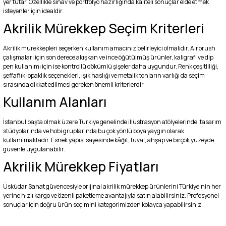
yer tutar. Özellikle sınav ve portfolyo hazırlığında kaliteli sonuçlar elde etmek
isteyenler için idealdir.
Akrilik Mürekkep Seçim Kriterleri
Akrilik mürekkepleri seçerken kullanım amacınız belirleyici olmalıdır. Airbrush
çalışmaları için son derece akışkan ve ince öğütülmüş ürünler, kaligrafi ve dip
pen kullanımı için ise kontrollü dökümlü şişeler daha uygundur. Renk çeşitliliği,
şeffaflık-opaklık seçenekleri, ışık haslığı ve metalik tonların varlığı da seçim
sırasında dikkat edilmesi gereken önemli kriterlerdir.
Kullanım Alanları
İstanbul başta olmak üzere Türkiye genelinde illüstrasyon atölyelerinde, tasarım
stüdyolarında ve hobi gruplarında bu çok yönlü boya yaygın olarak
kullanılmaktadır. Esnek yapısı sayesinde kâğıt, tuval, ahşap ve birçok yüzeyde
güvenle uygulanabilir.
Akrilik Mürekkep Fiyatları
Üsküdar Sanat güvencesiyle orijinal akrilik mürekkep ürünlerini Türkiye'nin her
yerine hızlı kargo ve özenli paketleme avantajıyla satın alabilirsiniz. Profesyonel
sonuçlar için doğru ürün seçimini kategorimizden kolayca yapabilirsiniz.