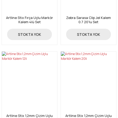
Artline Stix Fırça Uçlu Markör
Zebra Sarasa Clip Jel Kalem
Kalem 4lü Set
0.7 20'lu Set
90,00 TL
178,91 TL
STOKTA YOK
STOKTA YOK
Artline Stix 1,2mm Çizim Uçlu
Artline Stix 1,2mm Çizim Uçlu