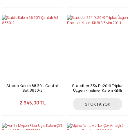
Stabilo Kalem 88 30'li Çantalı
Staedtler 334 Pc20-9 Triplus
Set 8830-2
Üçgen Fineliner Kalem Kilifli
0.3Mm 20' Li
2.945,00 TL
510,00 TL
STOKTA YOK