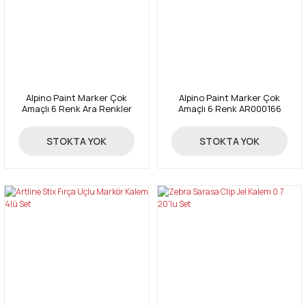
Alpino Paint Marker Çok
Alpino Paint Marker Çok
Amaçlı 6 Renk Ara Renkler
Amaçlı 6 Renk AR000166
AR000167
87,71 TL
78,74 TL
STOKTA YOK
STOKTA YOK