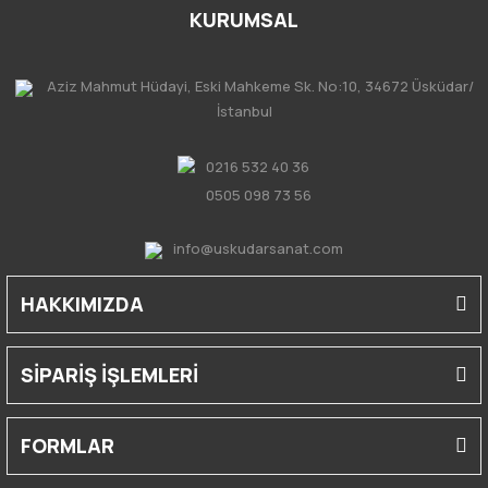
KURUMSAL
Aziz Mahmut Hüdayi, Eski Mahkeme Sk. No:10, 34672 Üsküdar/
İstanbul
0216 532 40 36
0505 098 73 56
info@uskudarsanat.com
HAKKIMIZDA
SİPARİŞ İŞLEMLERİ
FORMLAR