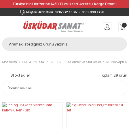
Türkiye’nin Her Yerine 1450 TL ve Üzeri Ücretsiz Kargo Fırsatı!
Müşteri Hizmetleri
0216 532 40 36
-
0505 098 73 56
Anasayfa
KIRTASİYE MALZEMELERİ
Kalemler ve Markerler
Mürekkepli Kal
Stoktakiler
Toplam 29 ürün