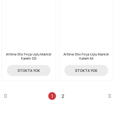
Artline Stix Fırça Uçlu Markör
Artline Stix Fırça Uçlu Markör
Kalem 12li
Kalem 6lı
127,12 TL
138,00 TL
STOKTA YOK
STOKTA YOK
1
2