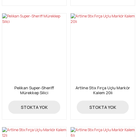
Pelikan Super-Sheriff
Artline Stix Fırça Uçlu Markör
Mürekkep Silici
Kalem 20li
21,00 TL
330,00 TL
STOKTA YOK
STOKTA YOK