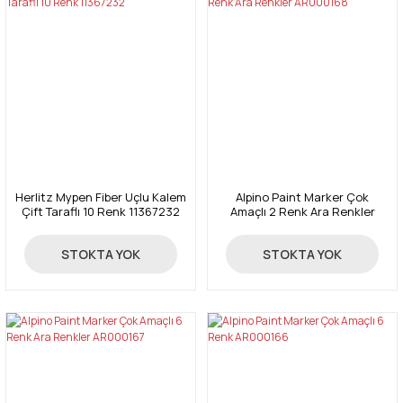
Herlitz Mypen Fiber Uçlu Kalem
Alpino Paint Marker Çok
Çift Taraflı 10 Renk 11367232
Amaçlı 2 Renk Ara Renkler
AR000168
45,00 TL
79,00 TL
STOKTA YOK
STOKTA YOK