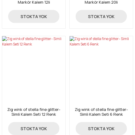
Markör Kalem 12li
Markör Kalem 20li
258,00 TL
330,00 TL
STOKTA YOK
STOKTA YOK
Zig wink of stella fine glitter-
Zig wink of stella fine glitter-
Simli Kalem Seti 12 Renk
Simli Kalem Seti 6 Renk
19,77 TL
11,91 TL
STOKTA YOK
STOKTA YOK