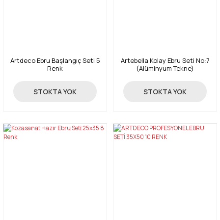
Artdeco Ebru Başlangıç Seti 5
Artebella Kolay Ebru Seti No:7
Renk
(Alüminyum Tekne)
325,00 TL
660,00 TL
STOKTA YOK
STOKTA YOK