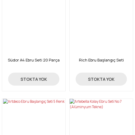
Südor A4 Ebru Seti 20 Parça
Rich Ebru Başlangıç Seti
479,00 TL
374,00 TL
STOKTA YOK
STOKTA YOK