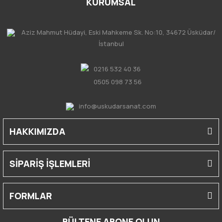
KURUMSAL
Aziz Mahmut Hüdayi, Eski Mahkeme Sk. No:10, 34672 Üsküdar/
İstanbul
0216 532 40 36
0505 098 73 56
info@uskudarsanat.com
HAKKIMIZDA
SİPARİŞ İŞLEMLERİ
FORMLAR
BÜLTENE ABONE OLUN