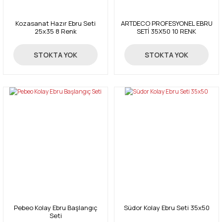
Kozasanat Hazır Ebru Seti
ARTDECO PROFESYONEL EBRU
25x35 8 Renk
SETİ 35X50 10 RENK
734,00 TL
750,00 TL
STOKTA YOK
STOKTA YOK
Pebeo Kolay Ebru Başlangıç
Südor Kolay Ebru Seti 35x50
Seti