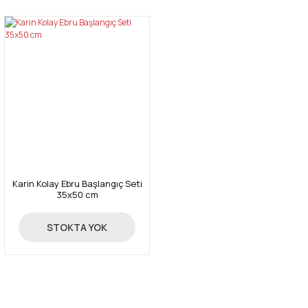
Karin Kolay Ebru Başlangıç Seti
35x50 cm
1.795,00 TL
STOKTA YOK