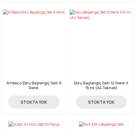
Artdeco Ebru Başlangıç Seti 8
Ebru Başlangıç Seti 12 Renk X
Renk
15 ml (A4 Tekneli)
795,00 TL
650,00 TL
STOKTA YOK
STOKTA YOK