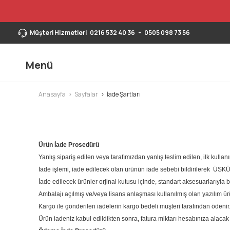
Müşteri Hizmetleri
0216 532 40 36
-
0505 098 73 56
Menü
Anasayfa
Sayfalar
İade Şartları
Ürün İade Prosedürü
Yanlış sipariş edilen veya tarafımızdan yanlış teslim edilen, ilk kullan
İade işlemi, iade edilecek olan ürünün iade sebebi bildirilerek Ü
İade edilecek ürünler orjinal kutusu içinde, standart aksesuarlarıyla bi
Ambalajı açılmış ve/veya lisans anlaşması kullanılmış olan yazılım ür
Kargo ile gönderilen iadelerin kargo bedeli müşteri tarafından ödenir
Ürün iadeniz kabul edildikten sonra, fatura miktarı hesabınıza alacak 