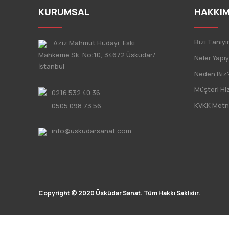
KURUMSAL
HAKKIM
Bizi Tanıyı
Aziz Mahmut Hüdayi, Eski
Mahkeme Sk. No:10, 34672 Üsküdar/
Neler Yapı
İstanbul
Neden Biz
Müşteri Hi
0216 532 40 36
KVKK Metn
0505 098 73 56
info@uskudarsanat.com
Copyright © 2020 Üsküdar Sanat. Tüm Hakkı Saklıdır.