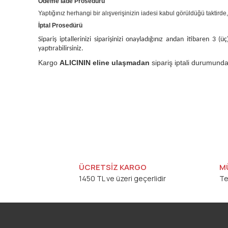
Ödeme İade Prosedürü
Yaptığınız herhangi bir alışverişinizin iadesi kabul görüldüğü taktirde
İptal Prosedürü
Sipariş iptallerinizi siparişinizi onayladığınız andan itibaren 3 (üç
yaptırabilirsiniz.
Kargo
ALICININ eline ulaşmadan
sipariş iptali durumunda
ÜCRETSİZ KARGO
M
1450 TL ve üzeri geçerlidir
Te