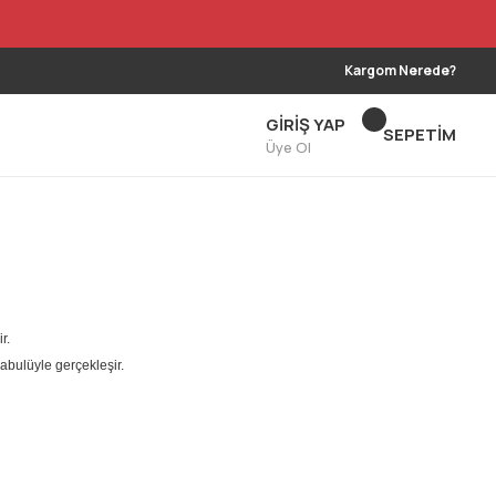
Kargom Nerede?
GİRİŞ YAP
SEPETİM
Üye Ol
r.
bulüyle gerçekleşir.