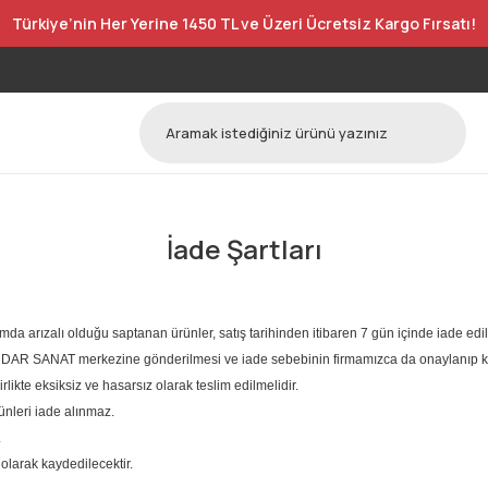
Türkiye’nin Her Yerine 1450 TL ve Üzeri Ücretsiz Kargo Fırsatı!
İade Şartları
ımda arızalı olduğu saptanan ürünler, satış tarihinden itibaren 7 gün içinde iade edili
SKÜDAR SANAT merkezine gönderilmesi ve iade sebebinin firmamızca da onaylanıp ka
rlikte eksiksiz ve hasarsız olarak teslim edilmelidir.
ünleri iade alınmaz.
.
olarak kaydedilecektir.