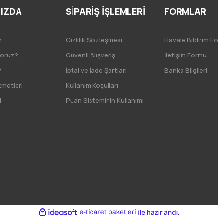
IZDA
SİPARİŞ İŞLEMLERİ
FORMLAR
n
Gizlilik Sözleşmesi
Havale Bildirim F
yoruz?
Güvenli Alışveriş
İletişim Formu
?
İptal ve İade Şartları
Banka Bilgileri
zmetleri
Kullanım Koşulları
i
Puan Sisteminin Kullanımı
ile
ideasoft
e-