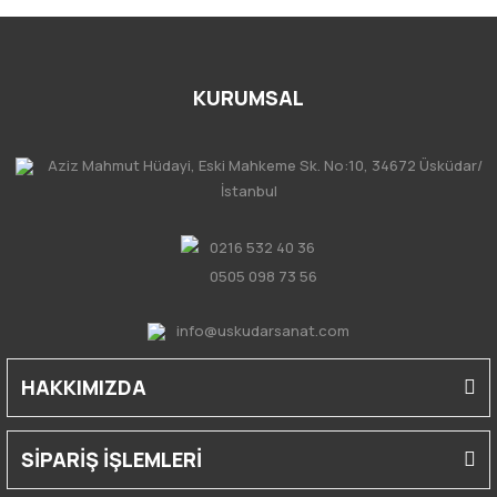
KURUMSAL
Aziz Mahmut Hüdayi, Eski Mahkeme Sk. No:10, 34672 Üsküdar/
İstanbul
0216 532 40 36
0505 098 73 56
info@uskudarsanat.com
HAKKIMIZDA
SİPARİŞ İŞLEMLERİ