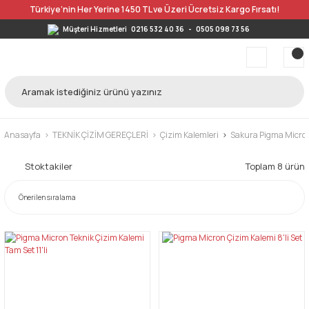
Türkiye’nin Her Yerine 1450 TL ve Üzeri Ücretsiz Kargo Fırsatı!
Müşteri Hizmetleri
0216 532 40 36
-
0505 098 73 56
Anasayfa
TEKNİK ÇİZİM GEREÇLERİ
Çizim Kalemleri
Sakura Pigma Micron
Stoktakiler
Toplam 8 ürün